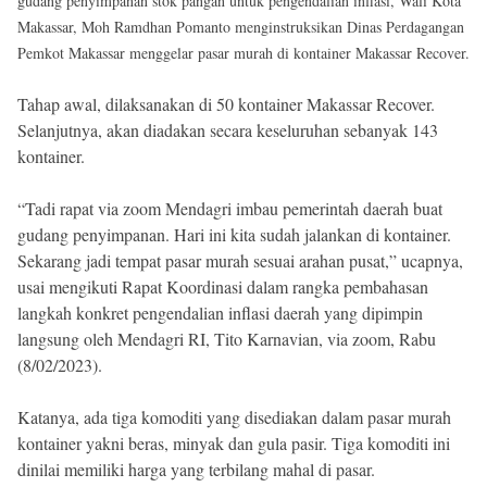
gudang penyimpanan stok pangan untuk pengendalian inflasi, Wali Kota
Reserved
Makassar, Moh Ramdhan Pomanto menginstruksikan Dinas Perdagangan
Pemkot Makassar menggelar pasar murah di kontainer Makassar Recover.
Tahap awal, dilaksanakan di 50 kontainer Makassar Recover.
Selanjutnya, akan diadakan secara keseluruhan sebanyak 143
kontainer.
“Tadi rapat via zoom Mendagri imbau pemerintah daerah buat
gudang penyimpanan. Hari ini kita sudah jalankan di kontainer.
Sekarang jadi tempat pasar murah sesuai arahan pusat,” ucapnya,
usai mengikuti Rapat Koordinasi dalam rangka pembahasan
langkah konkret pengendalian inflasi daerah yang dipimpin
langsung oleh Mendagri RI, Tito Karnavian, via zoom, Rabu
(8/02/2023).
Katanya, ada tiga komoditi yang disediakan dalam pasar murah
kontainer yakni beras, minyak dan gula pasir. Tiga komoditi ini
dinilai memiliki harga yang terbilang mahal di pasar.