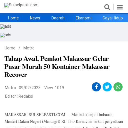
Home
News
Daerah
Ekonomi
Gaya Hidup
Home
News
Daerah
Ekonomi
Gaya Hidup
Kesehatan
Metro
Nasional
Hukrim
Olahraga
Politik
UMKM
Opini
Home
/
Metro
Tahap Awal, Pemkot Makassar Gelar
Pasar Murah 50 Kontainer Makassar
Recover
Metro
09/02/2023
View: 1019
Editor :
Redaksi
©
Copyright
2026
Sulselpasti.com
MAKASSAR, SULSELPASTI.COM — Menindaklanjuti imbauan
.
All
Menteri Dalam Negeri (Mendagri) RI, Tito Karnavian terkait penyediaan
Right