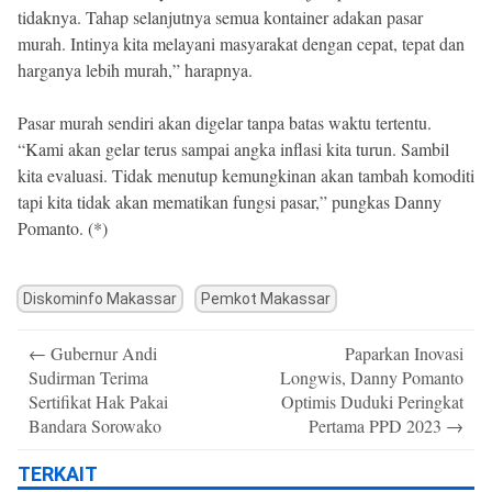
tidaknya. Tahap selanjutnya semua kontainer adakan pasar
murah. Intinya kita melayani masyarakat dengan cepat, tepat dan
harganya lebih murah,” harapnya.
Pasar murah sendiri akan digelar tanpa batas waktu tertentu.
“Kami akan gelar terus sampai angka inflasi kita turun. Sambil
kita evaluasi. Tidak menutup kemungkinan akan tambah komoditi
tapi kita tidak akan mematikan fungsi pasar,” pungkas Danny
Pomanto. (*)
Diskominfo Makassar
Pemkot Makassar
Post
←
Gubernur Andi
Paparkan Inovasi
navigation
Sudirman Terima
Longwis, Danny Pomanto
Sertifikat Hak Pakai
Optimis Duduki Peringkat
Bandara Sorowako
Pertama PPD 2023
→
TERKAIT