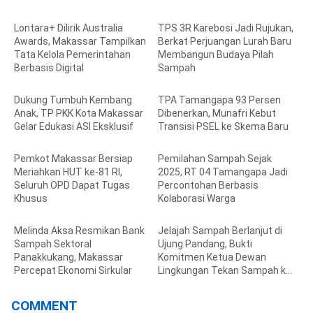
Lontara+ Dilirik Australia
TPS 3R Karebosi Jadi Rujukan,
Awards, Makassar Tampilkan
Berkat Perjuangan Lurah Baru
Tata Kelola Pemerintahan
Membangun Budaya Pilah
Berbasis Digital
Sampah
Dukung Tumbuh Kembang
TPA Tamangapa 93 Persen
Anak, TP PKK Kota Makassar
Dibenerkan, Munafri Kebut
Gelar Edukasi ASI Eksklusif
Transisi PSEL ke Skema Baru
Pemkot Makassar Bersiap
Pemilahan Sampah Sejak
Meriahkan HUT ke-81 RI,
2025, RT 04 Tamangapa Jadi
Seluruh OPD Dapat Tugas
Percontohan Berbasis
Khusus
Kolaborasi Warga
Melinda Aksa Resmikan Bank
Jelajah Sampah Berlanjut di
Sampah Sektoral
Ujung Pandang, Bukti
Panakkukang, Makassar
Komitmen Ketua Dewan
Percepat Ekonomi Sirkular
Lingkungan Tekan Sampah ke
TPA
COMMENT