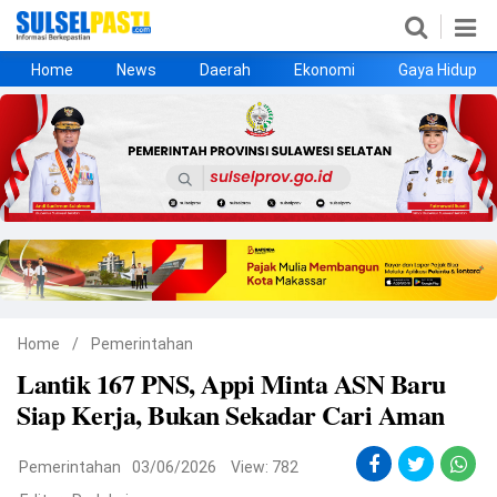
Home
News
Daerah
Ekonomi
Gaya Hidup
Home
News
Daerah
Ekonomi
Gaya Hidup
Kesehatan
Metro
Nasional
Hukrim
Olahraga
Politik
UMKM
Opini
Home
/
Pemerintahan
Lantik 167 PNS, Appi Minta ASN Baru
©
Siap Kerja, Bukan Sekadar Cari Aman
Copyright
2026
Sulselpasti.com
.
All
Pemerintahan
03/06/2026
View: 782
Right