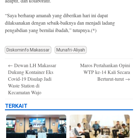
adaptif, dan kolaboratif.
“Saya berharap amanah yang diberikan hari ini dapat
dilaksanakan dengan sebaik-baiknya dan menjadi ladang
pengabdian yang bernilai ibadah,” tutupnya.(*)
Diskominfo Makassar
Munafri-Aliyah
Post
←
Dewan LH Makassar
Maros Pertahankan Opini
navigation
Dukung Kontainer Eks
WTP ke-14 Kali Secara
Covid-19 Disulap Jadi
Berturut-turut
→
Waste Station di
Kecamatan Wajo
TERKAIT