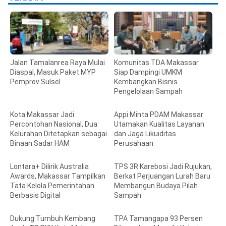
Jalan Tamalanrea Raya Mulai
Komunitas TDA Makassar
Diaspal, Masuk Paket MYP
Siap Dampingi UMKM
Pemprov Sulsel
Kembangkan Bisnis
Pengelolaan Sampah
Kota Makassar Jadi
Appi Minta PDAM Makassar
Percontohan Nasional, Dua
Utamakan Kualitas Layanan
Kelurahan Ditetapkan sebagai
dan Jaga Likuiditas
Binaan Sadar HAM
Perusahaan
Lontara+ Dilirik Australia
TPS 3R Karebosi Jadi Rujukan,
Awards, Makassar Tampilkan
Berkat Perjuangan Lurah Baru
Tata Kelola Pemerintahan
Membangun Budaya Pilah
Berbasis Digital
Sampah
Dukung Tumbuh Kembang
TPA Tamangapa 93 Persen