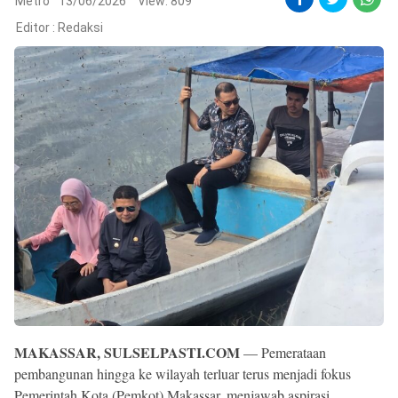
Reserved
Metro
13/06/2026
View: 809
Editor :
Redaksi
MAKASSAR, SULSELPASTI.COM
— Pemerataan
pembangunan hingga ke wilayah terluar terus menjadi fokus
Pemerintah Kota (Pemkot) Makassar, menjawab aspirasi