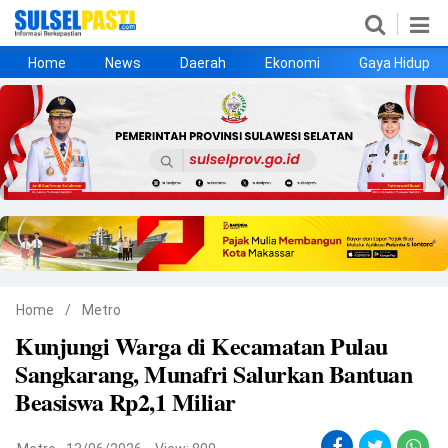
Home
News
Daerah
Ekonomi
Gaya Hidup
Home
News
Daerah
Ekonomi
Gaya Hidup
Kesehatan
Metro
Nasional
Hukrim
Olahraga
Politik
UMKM
Opini
Home
/
Metro
Kunjungi Warga di Kecamatan Pulau
©
Sangkarang, Munafri Salurkan Bantuan
Copyright
2026
Beasiswa Rp2,1 Miliar
Sulselpasti.com
.
All
Right