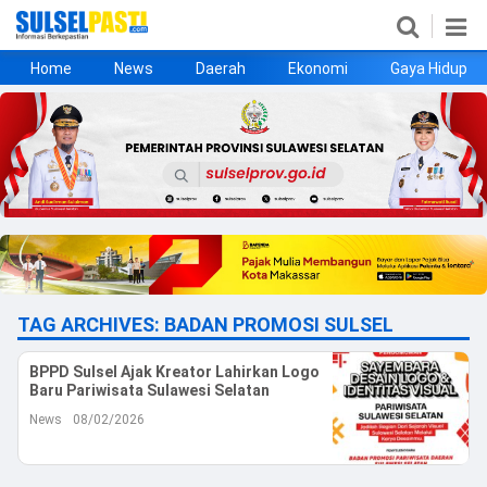
Home
News
Daerah
Ekonomi
Gaya Hidup
Home
News
Daerah
Ekonomi
Gaya Hidup
Kesehatan
Metro
Nasional
Hukrim
Olahraga
Politik
UMKM
Opini
TAG ARCHIVES:
BADAN PROMOSI SULSEL
BPPD Sulsel Ajak Kreator Lahirkan Logo
©
Baru Pariwisata Sulawesi Selatan
Copyright
2026
News
08/02/2026
Sulselpasti.com
.
All
Right