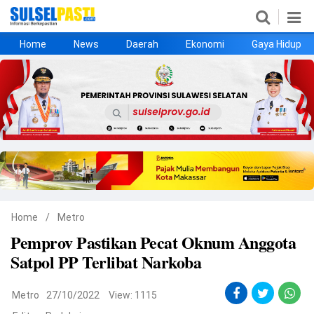
Home
News
Daerah
Ekonomi
Gaya Hidup
Home
News
Daerah
Ekonomi
Gaya Hidup
Kesehatan
Metro
Nasional
Hukrim
Olahraga
Politik
UMKM
Opini
Home
/
Metro
Pemprov Pastikan Pecat Oknum Anggota
©
Satpol PP Terlibat Narkoba
Copyright
2026
Sulselpasti.com
.
All
Metro
27/10/2022
View: 1115
Right