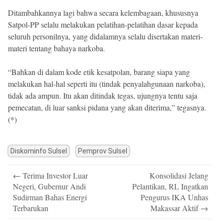
Ditambahkannya lagi bahwa secara kelembagaan, khususnya
Satpol-PP selalu melakukan pelatihan-pelatihan dasar kepada
seluruh personilnya, yang didalamnya selalu disertakan materi-
materi tentang bahaya narkoba.
“Bahkan di dalam kode etik kesatpolan, barang siapa yang
melakukan hal-hal seperti itu (tindak penyalahgunaan narkoba),
tidak ada ampun. Itu akan ditindak tegas, ujungnya tentu saja
pemecatan, di luar sanksi pidana yang akan diterima,” tegasnya.
(*)
Diskominfo Sulsel
Pemprov Sulsel
Post
←
Terima Investor Luar
Konsolidasi Jelang
navigation
Negeri, Gubernur Andi
Pelantikan, RL Ingatkan
Sudirman Bahas Energi
Pengurus IKA Unhas
Terbarukan
Makassar Aktif
→