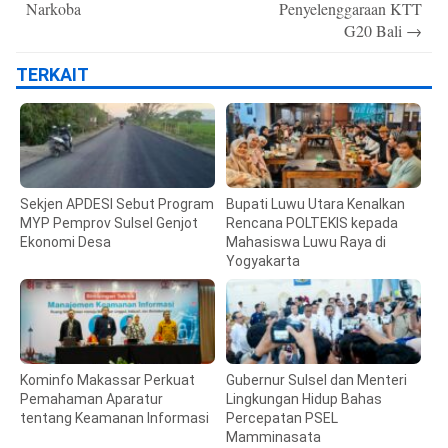
Narkoba
Penyelenggaraan KTT
G20 Bali
→
TERKAIT
Sekjen APDESI Sebut Program
Bupati Luwu Utara Kenalkan
MYP Pemprov Sulsel Genjot
Rencana POLTEKIS kepada
Ekonomi Desa
Mahasiswa Luwu Raya di
Yogyakarta
Kominfo Makassar Perkuat
Gubernur Sulsel dan Menteri
Pemahaman Aparatur
Lingkungan Hidup Bahas
tentang Keamanan Informasi
Percepatan PSEL
Mamminasata