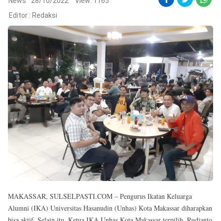
Reserved
News
28/10/2022
View: 1165
Editor :
Redaksi
MAKASSAR, SULSELPASTI.COM – Pengurus Ikatan Keluarga
Alumni (IKA) Universitas Hasanudin (Unhas) Kota Makassar diharapkan
bisa aktif. Selain itu, Ketua IKA Unhas Kota Makassar terpilih, Rudianto