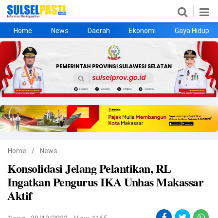
Home
News
Daerah
Ekonomi
Gaya Hidup
Home
News
Daerah
Ekonomi
Gaya Hidup
Kesehatan
Metro
Nasional
Hukrim
Olahraga
Politik
UMKM
Opini
Home
/
News
Konsolidasi Jelang Pelantikan, RL
©
Ingatkan Pengurus IKA Unhas Makassar
Copyright
2026
Aktif
Sulselpasti.com
.
All
Right