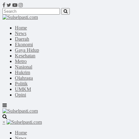
Home
News
Daerah
Ekonomi
Gaya Hidup
Kesehatan
Metro
Nasional
Hukrim
Olahraga
Politik
UMKM
Opini
×
Home
News