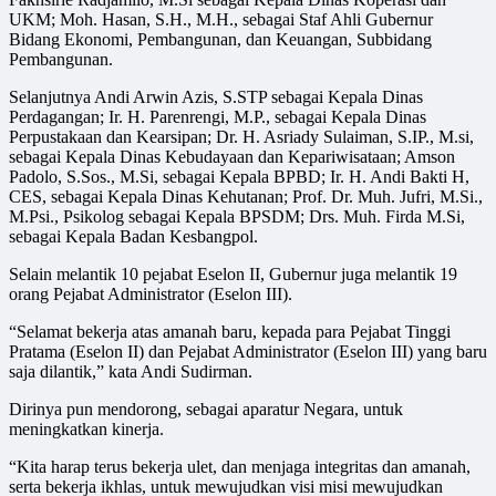
UKM; Moh. Hasan, S.H., M.H., sebagai Staf Ahli Gubernur
Bidang Ekonomi, Pembangunan, dan Keuangan, Subbidang
Pembangunan.
Selanjutnya Andi Arwin Azis, S.STP sebagai Kepala Dinas
Perdagangan; Ir. H. Parenrengi, M.P., sebagai Kepala Dinas
Perpustakaan dan Kearsipan; Dr. H. Asriady Sulaiman, S.IP., M.si,
sebagai Kepala Dinas Kebudayaan dan Kepariwisataan; Amson
Padolo, S.Sos., M.Si, sebagai Kepala BPBD; Ir. H. Andi Bakti H,
CES, sebagai Kepala Dinas Kehutanan; Prof. Dr. Muh. Jufri, M.Si.,
M.Psi., Psikolog sebagai Kepala BPSDM; Drs. Muh. Firda M.Si,
sebagai Kepala Badan Kesbangpol.
Selain melantik 10 pejabat Eselon II, Gubernur juga melantik 19
orang Pejabat Administrator (Eselon III).
“Selamat bekerja atas amanah baru, kepada para Pejabat Tinggi
Pratama (Eselon II) dan Pejabat Administrator (Eselon III) yang baru
saja dilantik,” kata Andi Sudirman.
Dirinya pun mendorong, sebagai aparatur Negara, untuk
meningkatkan kinerja.
“Kita harap terus bekerja ulet, dan menjaga integritas dan amanah,
serta bekerja ikhlas, untuk mewujudkan visi misi mewujudkan