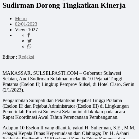
Sudirman Dorong Tingkatkan Kinerja
Metro
02/01/2023
View: 1027
Editor :
Redaksi
MAKASSAR, SULSELPASTI.COM – Gubernur Sulawesi
Selatan, Andi Sudirman Sulaiman melantik 10 Pejabat Tinggi
Pratama (Eselon II) Lingkup Pemprov Sulsel, di Hotel Claro, Senin
(2/1/2023).
Pengambilan Sumpah dan Pelantikan Pejabat Tinggi Pratama
(Eselon II) dan Pejabat Administrator (Eselon III) di Lingkungan
Pemerintah Provinsi Sulawesi Selatan ini dilakukan pada acara
Rapat Koordinasi Awal Tahun Perencanaan Pembangunan.
Adapun 10 Eselon II yang dilantik, yakni H. Suherman, S.E., M.M,
sebagai Kepala Dinas Kepemudaan dan Olahraga; Dr. H. Ashari
Fakhsirie Radjamilo, M.Si sebagai Kepala Dinas Koperasi dan