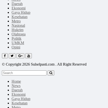
Daerah
Ekonomi
Gaya Hidup
Kesehatan
Metro
Nasional
Hukrim
Olahraga
Politik
UMKM
Opini
© Copyright 2026 Sulselpasti.com . All Right Reserved
Home
News
Daerah
Ekonomi
Gaya Hidup
Kesehatan
Metro