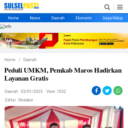
Home
News
Daerah
Ekonomi
Gaya Hidup
Home
News
Daerah
Ekonomi
Gaya Hidup
Kesehatan
Metro
Nasional
Hukrim
Olahraga
Politik
UMKM
Opini
Home
/
Daerah
Peduli UMKM, Pemkab Maros Hadirkan
Layanan Gratis
Daerah
03/01/2023
View: 1032
Editor :
Redaksi
©
Copyright
2026
Sulselpasti.com
.
All
Right