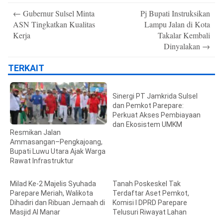
Post
←
Gubernur Sulsel Minta
Pj Bupati Instruksikan
navigation
ASN Tingkatkan Kualitas
Lampu Jalan di Kota
Kerja
Takalar Kembali
Dinyalakan
→
TERKAIT
Sinergi PT Jamkrida Sulsel
dan Pemkot Parepare:
Perkuat Akses Pembiayaan
dan Ekosistem UMKM
Resmikan Jalan
Ammasangan–Pengkajoang,
Bupati Luwu Utara Ajak Warga
Rawat Infrastruktur
Milad Ke-2 Majelis Syuhada
Tanah Poskeskel Tak
Parepare Meriah, Walikota
Terdaftar Aset Pemkot,
Dihadiri dan Ribuan Jemaah di
Komisi I DPRD Parepare
Masjid Al Manar
Telusuri Riwayat Lahan