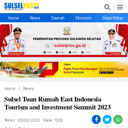
Home
News
Daerah
Ekonomi
Gaya Hidup
Home
News
Daerah
Ekonomi
Gaya Hidup
Kesehatan
Metro
Nasional
Hukrim
Olahraga
Politik
UMKM
Opini
Home
/
News
Sulsel Tuan Rumah East Indonesia
©
Tourism and Investment Summit 2023
Copyright
2026
Sulselpasti.com
.
All
News
02/02/2023
View: 1026
Right