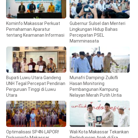
Kominfo Makassar Perkuat
Gubernur Sulsel dan Menteri
Pemahaman Aparatur
Lingkungan Hidup Bahas
tentang Keamanan Informasi
Percepatan PSEL
Mamminasata
Bupati Luwu Utara Gandeng
Munafri Dampingi Zulkifli
UNH Tegal Percepat Pendirian
Hasan Monitoring
Perguruan Tinggi di Luwu
Pembangunan Kampung
Utara
Nelayan Merah Putih Untia
Optimalisasi SP4N-LAPOR!
Wali Kota Makassar Tekankan
Diskominfo Makassar
Perlindungan Anak di Era