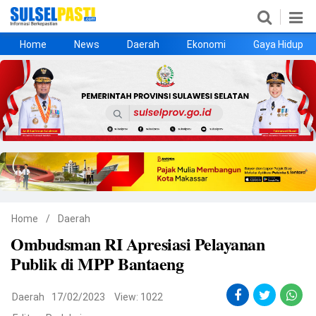
Home
News
Daerah
Ekonomi
Gaya Hidup
Home
News
Daerah
Ekonomi
Gaya Hidup
Kesehatan
Metro
Nasional
Hukrim
Olahraga
Politik
UMKM
Opini
Home
/
Daerah
Ombudsman RI Apresiasi Pelayanan
©
Publik di MPP Bantaeng
Copyright
2026
Sulselpasti.com
.
All
Daerah
17/02/2023
View: 1022
Right