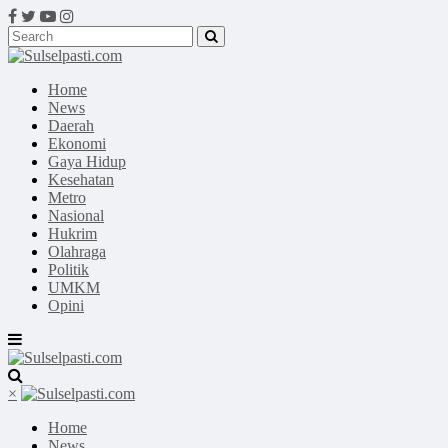
Home
News
Daerah
Ekonomi
Gaya Hidup
Kesehatan
Metro
Nasional
Hukrim
Olahraga
Politik
UMKM
Opini
×
Home
News