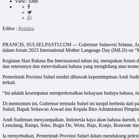
View: 1088
Editor :
Redaksi
PRANCIS, SULSELPASTI.COM — Gubernur Sulawesi Selatan, Andi Sud
dalam forum 2023 International Mother Language Day (IMLD) on “Mult
Kegiatan Hari Bahasa Ibu Internasional tahun ini, merupakan forum d
dan seterusnya dan merevitalisasi bahasa yang menghilang atau tera
Pemerintah Provinsi Sulsel sendiri dibawah kepemimpinan Andi Sudir
terkait.
“Ini adalah kesempatan memperkenalkan kekayaan budaya bahasa, m
Di memontum ini, Gubernur termuda Sulsel ini tampil berbeda dari p
Sulsel, Bapak Setiawan Aswad dan Kepala Biro Administrasi Pimpin
Andi Sudirman menyampaikan, Indonesia kaya akan bahasa daerah, te
Lemolang, Rampi, Seko, Bugis De, Wotu, Bajo, Konjo, Bonerate dan
Ia menyebutkan, Pemerintah Provinsi Sulsel dalam mendukung pelesta