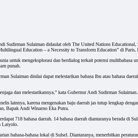
irman Sulaiman didaulat oleh The United Nations Educational, Sc
ilingual Education – a Necessity to Transform Education” di Paris, 
unia untuk mengeksplorasi dan berdialog terkait potensi multibahasa 
ncam punah.
man Sulaiman dinilai dapat melestarikan bahasa Ibu atau bahasa daera
enjaga dan melestarikannya,” kata Gubernur Andi Sudirman Sulaiman.
anelis lainnya, karena mengenakan baju daerah jas tutup lengkap den
an, Bapak Andi Winarno Eka Putra.
rdapat 718 bahasa daerah. 14 bahasa daerah diantaranya berada di Su
 Laiyolo.
rian bahasa-bahasa lokal di Sulsel. Diantaranya, menerbitkan peratu