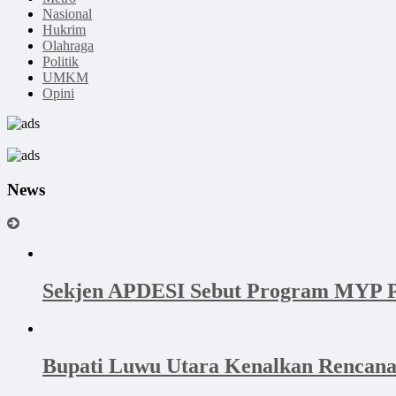
Nasional
Hukrim
Olahraga
Politik
UMKM
Opini
News
Sekjen APDESI Sebut Program MYP P
Bupati Luwu Utara Kenalkan Rencan