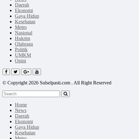
Daerah
Ekonomi
Gaya Hidup
Kesehatan
Metro
Nasional
Hukrim
Olahraga
Politik
UMKM
Opini
© Copyright 2026 Sulselpasti.com . All Right Reserved
Home
News
Daerah
Ekonomi
Gaya Hidup
Kesehatan
Metro