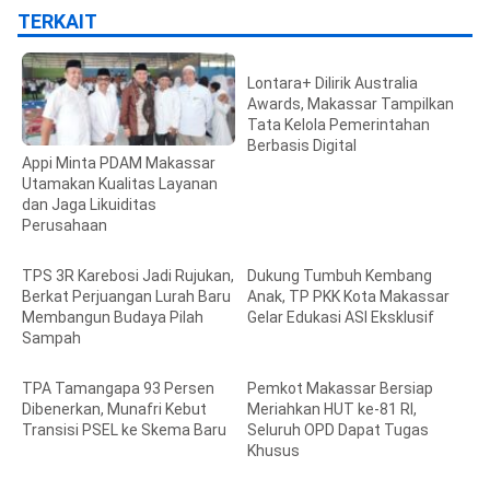
TERKAIT
Lontara+ Dilirik Australia
Awards, Makassar Tampilkan
Tata Kelola Pemerintahan
Berbasis Digital
Appi Minta PDAM Makassar
Utamakan Kualitas Layanan
dan Jaga Likuiditas
Perusahaan
TPS 3R Karebosi Jadi Rujukan,
Dukung Tumbuh Kembang
Berkat Perjuangan Lurah Baru
Anak, TP PKK Kota Makassar
Membangun Budaya Pilah
Gelar Edukasi ASI Eksklusif
Sampah
TPA Tamangapa 93 Persen
Pemkot Makassar Bersiap
Dibenerkan, Munafri Kebut
Meriahkan HUT ke-81 RI,
Transisi PSEL ke Skema Baru
Seluruh OPD Dapat Tugas
Khusus