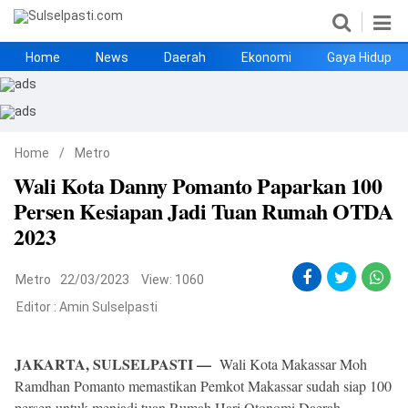
Home
News
Daerah
Ekonomi
Gaya Hidup
Home
News
Daerah
Ekonomi
Gaya Hidup
Kesehatan
Metro
Nasional
Hukrim
Olahraga
Politik
UMKM
Opini
Home
/
Metro
Wali Kota Danny Pomanto Paparkan 100
Persen Kesiapan Jadi Tuan Rumah OTDA
2023
Metro
22/03/2023
View: 1060
Editor :
Amin Sulselpasti
©
Copyright
2026
Sulselpasti.com
JAKARTA, SULSELPASTI —
Wali Kota Makassar Moh
.
Ramdhan Pomanto memastikan Pemkot Makassar sudah siap 100
All
Right
persen untuk menjadi tuan Rumah Hari Otonomi Daerah