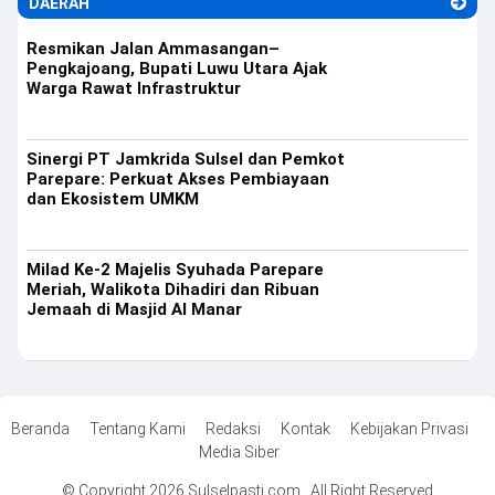
DAERAH
Resmikan Jalan Ammasangan–
Pengkajoang, Bupati Luwu Utara Ajak
Warga Rawat Infrastruktur
Sinergi PT Jamkrida Sulsel dan Pemkot
Parepare: Perkuat Akses Pembiayaan
dan Ekosistem UMKM
Milad Ke-2 Majelis Syuhada Parepare
Meriah, Walikota Dihadiri dan Ribuan
Jemaah di Masjid Al Manar
Beranda
Tentang Kami
Redaksi
Kontak
Kebijakan Privasi
Media Siber
© Copyright 2026 Sulselpasti.com . All Right Reserved