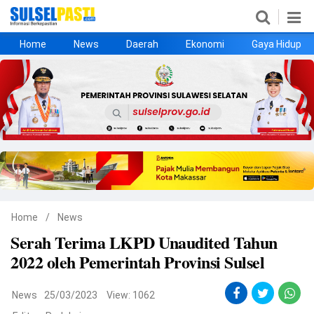
Home
News
Daerah
Ekonomi
Gaya Hidup
Home
News
Daerah
Ekonomi
Gaya Hidup
Kesehatan
Metro
Nasional
Hukrim
Olahraga
Politik
UMKM
Opini
Home
/
News
Serah Terima LKPD Unaudited Tahun
©
2022 oleh Pemerintah Provinsi Sulsel
Copyright
2026
Sulselpasti.com
.
All
News
25/03/2023
View: 1062
Right