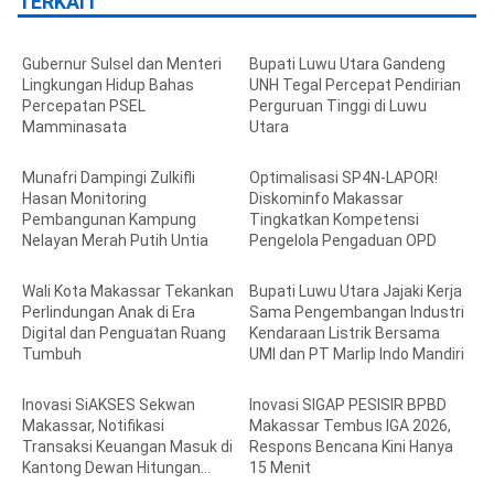
TERKAIT
Gubernur Sulsel dan Menteri
Bupati Luwu Utara Gandeng
Lingkungan Hidup Bahas
UNH Tegal Percepat Pendirian
Percepatan PSEL
Perguruan Tinggi di Luwu
Mamminasata
Utara
Munafri Dampingi Zulkifli
Optimalisasi SP4N-LAPOR!
Hasan Monitoring
Diskominfo Makassar
Pembangunan Kampung
Tingkatkan Kompetensi
Nelayan Merah Putih Untia
Pengelola Pengaduan OPD
Wali Kota Makassar Tekankan
Bupati Luwu Utara Jajaki Kerja
Perlindungan Anak di Era
Sama Pengembangan Industri
Digital dan Penguatan Ruang
Kendaraan Listrik Bersama
Tumbuh
UMI dan PT Marlip Indo Mandiri
Inovasi SiAKSES Sekwan
Inovasi SIGAP PESISIR BPBD
Makassar, Notifikasi
Makassar Tembus IGA 2026,
Transaksi Keuangan Masuk di
Respons Bencana Kini Hanya
Kantong Dewan Hitungan
15 Menit
Detik