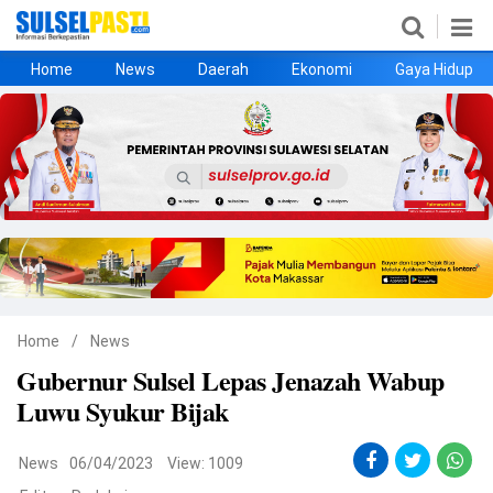
Home
News
Daerah
Ekonomi
Gaya Hidup
Home
News
Daerah
Ekonomi
Gaya Hidup
Kesehatan
Metro
Nasional
Hukrim
Olahraga
Politik
UMKM
Opini
Home
/
News
Gubernur Sulsel Lepas Jenazah Wabup
©
Luwu Syukur Bijak
Copyright
2026
Sulselpasti.com
.
All
News
06/04/2023
View: 1009
Right