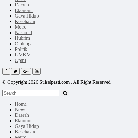
Daerah
Ekonomi
Gaya Hidup
Kesehatan
Metro
Nasional
Hukrim
Olahraga
Politik
UMKM
Opini
© Copyright 2026 Sulselpasti.com . All Right Reserved
Home
News
Daerah
Ekonomi
Gaya Hidup
Kesehatan
Metro