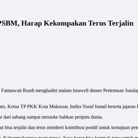
 PSBM, Harap Kekompakan Terus Terjalin
ati Rusdi menghadiri malam farawell dinner Pertemuan Saudagar
, Ketua TP PKK Kota Makassar, Indira Yusuf Ismail beserta jajaran 
ar dari sabang sampai merauke bahkan penjuru dunia.
t bisa terjalin dan terus memberi kontribusi positif untuk kemajuan 
ia. Kekompakannya nyata terasa. Saya harap bisa kompak terus untuk