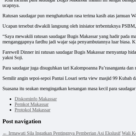
ucapnya.
Ratusan saudagar pun menghaturkan rasa terima kasih atas jamuan Wa
Ucapan tersebut diwakili langsung oleh inisiator terbentuknya PSB
“Saya mewakili ratusan saudagar Bugis Makassar yang hadir pada ma
menganggapnya fardhu jadi wajar saja penyambutannya luar biasa. K
Farewell Dinner ini ratusan saudagar Bugis Makassar menyantap hidan
yakni Soji.
Para saudagar juga disuguhkan tari Kalompoanna Pa’rasanganta dan
Semilir angin sepoi-sepoi Pantai Losari serta view masjid 99 Kubah
Suasana itu seakan mengingatkan kenangan masa kecil para saudagar
Diskominfo Makassar
Pemkot Makassar
Protokol Makassar
Post navigation
←
Irmawati Sila Ingatkan Pentingnya Pemberian Asi Ekslusif
Wali K