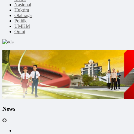
Nasional
Hukrim
Olahraga
Politik
UMKM
Opini
News