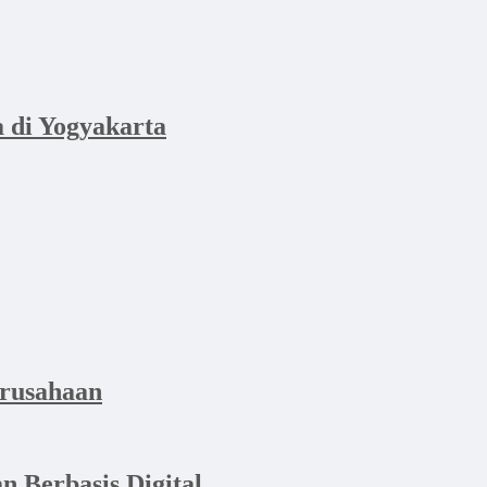
di Yogyakarta
erusahaan
n Berbasis Digital