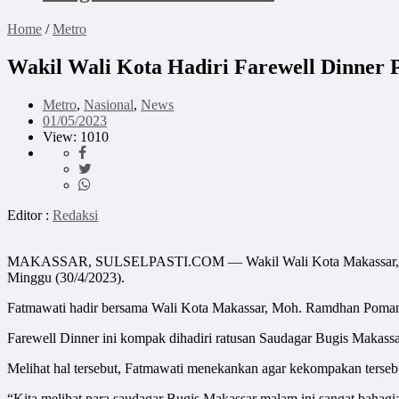
Home
/
Metro
Wakil Wali Kota Hadiri Farewell Dinner
Metro
,
Nasional
,
News
01/05/2023
View: 1010
Editor :
Redaksi
MAKASSAR, SULSELPASTI.COM — Wakil Wali Kota Makassar, Fatmaw
Minggu (30/4/2023).
Fatmawati hadir bersama Wali Kota Makassar, Moh. Ramdhan Pomanto
Farewell Dinner ini kompak dihadiri ratusan Saudagar Bugis Makass
Melihat hal tersebut, Fatmawati menekankan agar kekompakan tersebu
“Kita melihat para saudagar Bugis Makassar malam ini sangat bahag