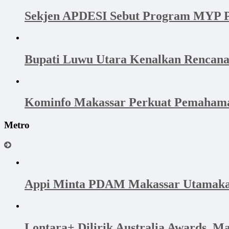
Sekjen APDESI Sebut Program MYP P
Bupati Luwu Utara Kenalkan Rencan
Kominfo Makassar Perkuat Pemahama
Metro
Appi Minta PDAM Makassar Utamakan 
Lontara+ Dilirik Australia Awards, M