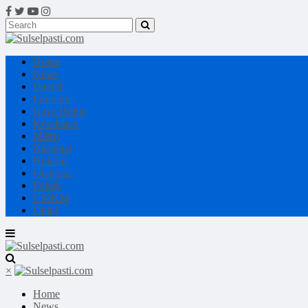
Home
News
Daerah
Ekonomi
Gaya Hidup
Kesehatan
Metro
Nasional
Hukrim
Olahraga
Politik
UMKM
Opini
×
Home
News