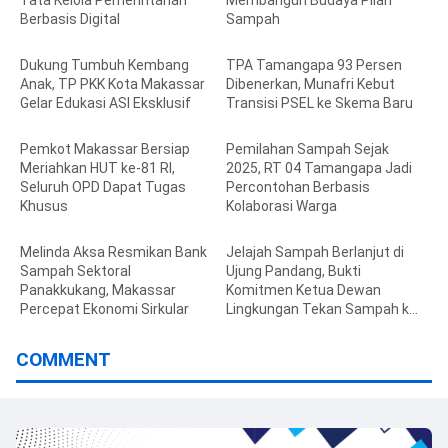
Tata Kelola Pemerintahan
Membangun Budaya Pilah
Berbasis Digital
Sampah
Dukung Tumbuh Kembang
TPA Tamangapa 93 Persen
Anak, TP PKK Kota Makassar
Dibenerkan, Munafri Kebut
Gelar Edukasi ASI Eksklusif
Transisi PSEL ke Skema Baru
Pemkot Makassar Bersiap
Pemilahan Sampah Sejak
Meriahkan HUT ke-81 RI,
2025, RT 04 Tamangapa Jadi
Seluruh OPD Dapat Tugas
Percontohan Berbasis
Khusus
Kolaborasi Warga
Melinda Aksa Resmikan Bank
Jelajah Sampah Berlanjut di
Sampah Sektoral
Ujung Pandang, Bukti
Panakkukang, Makassar
Komitmen Ketua Dewan
Percepat Ekonomi Sirkular
Lingkungan Tekan Sampah ke
TPA
COMMENT