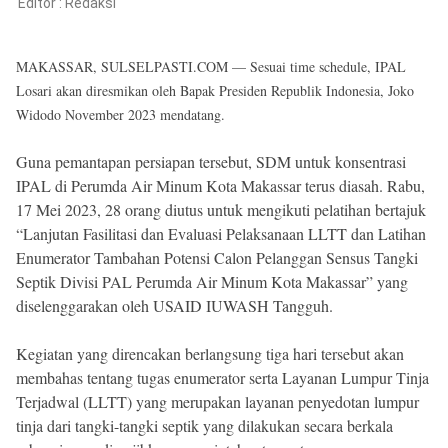
Reserved
Editor :
Redaksi
MAKASSAR, SULSELPASTI.COM — Sesuai time schedule, IPAL
Losari akan diresmikan oleh Bapak Presiden Republik Indonesia, Joko
Widodo November 2023 mendatang.
Guna pemantapan persiapan tersebut, SDM untuk konsentrasi
IPAL di Perumda Air Minum Kota Makassar terus diasah. Rabu,
17 Mei 2023, 28 orang diutus untuk mengikuti pelatihan bertajuk
“Lanjutan Fasilitasi dan Evaluasi Pelaksanaan LLTT dan Latihan
Enumerator Tambahan Potensi Calon Pelanggan Sensus Tangki
Septik Divisi PAL Perumda Air Minum Kota Makassar” yang
diselenggarakan oleh USAID IUWASH Tangguh.
Kegiatan yang direncakan berlangsung tiga hari tersebut akan
membahas tentang tugas enumerator serta Layanan Lumpur Tinja
Terjadwal (LLTT) yang merupakan layanan penyedotan lumpur
tinja dari tangki-tangki septik yang dilakukan secara berkala