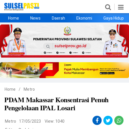
Home
News
Daerah
Ekonomi
Gaya Hidup
Home
News
Daerah
Ekonomi
Gaya Hidup
Kesehatan
Metro
Nasional
Hukrim
Olahraga
Politik
UMKM
Opini
Home
/
Metro
PDAM Makassar Konsentrasi Penuh
©
Pengelolaan IPAL Losari
Copyright
2026
Sulselpasti.com
.
All
Metro
17/05/2023
View: 1040
Right