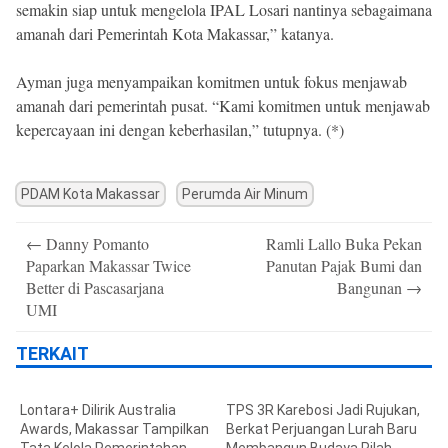
semakin siap untuk mengelola IPAL Losari nantinya sebagaimana
amanah dari Pemerintah Kota Makassar,” katanya.
Ayman juga menyampaikan komitmen untuk fokus menjawab
amanah dari pemerintah pusat. “Kami komitmen untuk menjawab
kepercayaan ini dengan keberhasilan,” tutupnya. (*)
PDAM Kota Makassar
Perumda Air Minum
Post
←
Danny Pomanto
Ramli Lallo Buka Pekan
navigation
Paparkan Makassar Twice
Panutan Pajak Bumi dan
Better di Pascasarjana
Bangunan
→
UMI
TERKAIT
Lontara+ Dilirik Australia
TPS 3R Karebosi Jadi Rujukan,
Awards, Makassar Tampilkan
Berkat Perjuangan Lurah Baru