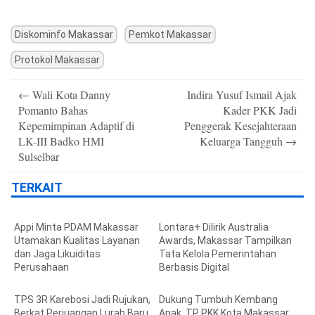
Diskominfo Makassar
Pemkot Makassar
Protokol Makassar
Post
←
Wali Kota Danny
Indira Yusuf Ismail Ajak
navigation
Pomanto Bahas
Kader PKK Jadi
Kepemimpinan Adaptif di
Penggerak Kesejahteraan
LK-III Badko HMI
Keluarga Tangguh
→
Sulselbar
TERKAIT
Appi Minta PDAM Makassar
Lontara+ Dilirik Australia
Utamakan Kualitas Layanan
Awards, Makassar Tampilkan
dan Jaga Likuiditas
Tata Kelola Pemerintahan
Perusahaan
Berbasis Digital
TPS 3R Karebosi Jadi Rujukan,
Dukung Tumbuh Kembang
Berkat Perjuangan Lurah Baru
Anak, TP PKK Kota Makassar