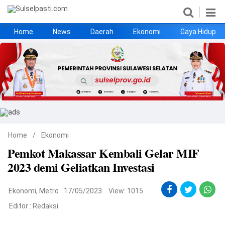
Home
News
Daerah
Ekonomi
Gaya Hidup
Home
News
Daerah
Ekonomi
Gaya Hidup
Kesehatan
Metro
Nasional
Hukrim
Olahraga
Politik
UMKM
Opini
Home
/
Ekonomi
Pemkot Makassar Kembali Gelar MIF
2023 demi Geliatkan Investasi
©
Copyright
2026
Ekonomi
,
Metro
17/05/2023
View: 1015
Sulselpasti.com
.
Editor :
Redaksi
All
Right