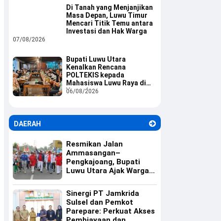
Di Tanah yang Menjanjikan
Masa Depan, Luwu Timur
Mencari Titik Temu antara
Investasi dan Hak Warga
07/08/2026
Bupati Luwu Utara
Kenalkan Rencana
POLTEKIS kepada
Mahasiswa Luwu Raya di
Yogyakarta
06/08/2026
DAERAH
Resmikan Jalan
Ammasangan–
Pengkajoang, Bupati
Luwu Utara Ajak Warga
Rawat Infrastruktur
Sinergi PT Jamkrida
Sulsel dan Pemkot
Parepare: Perkuat Akses
Pembiayaan dan