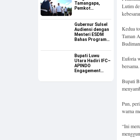
Tamangapa,
Lutim de
Pemkot
kebesara
Makassar Dinilai
Serius Benahi
Sampah
Gubernur Sulsel
Kedua to
Audiensi dengan
Menteri ESDM
Taman An
Bahas Program
Budiman 
Listrik Desa dan
Kebutuhan BBM
Kepulauan
Bupati Luwu
Euforia 
Utara Hadiri IFC–
bersama.
APINDO
Engagement
Meeting, Dorong
Bupati B
Investasi dan
Tegaskan
menyamb
Pentingnya
Konsistensi
Bangun Ekonomi
Pun, per
Daerah
warna me
“Ini mer
mengguna