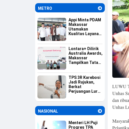
Informasi
METRO
Appi Minta PDAM
Makassar
Utamakan
Kualitas Layanan
dan Jaga
Likuiditas
Perusahaan
Lontara+ Dilirik
Australia Awards,
Makassar
Tampilkan Tata
Kelola
Pemerintahan
Berbasis Digital
TPS 3R Karebosi
Jadi Rujukan,
LUWU T
Berkat
Perjuangan Lurah
Unhas S
Baru Membangun
dan ribu
Budaya Pilah
Sampah
Unhas Lu
NASIONAL
Masyarak
Menteri LH Puji
Pelantik
Progres TPA