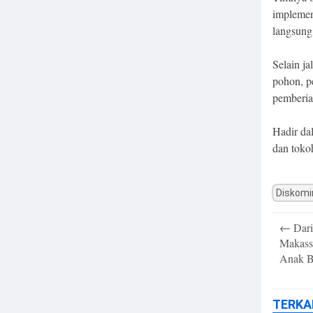
implemen
langsung
Selain ja
pohon, p
pemberia
Hadir da
dan toko
Diskomi
Post
←
Dari
navigatio
Makass
Anak B
TERKA