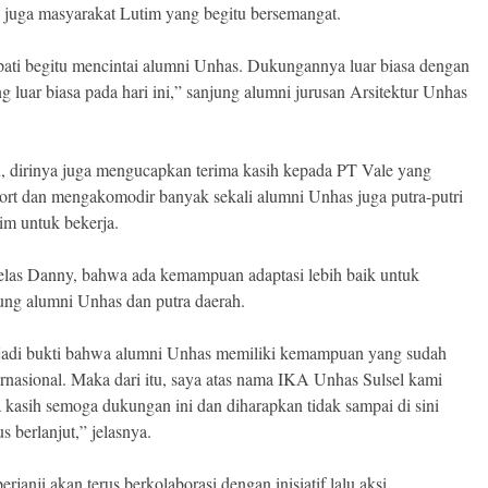
juga masyarakat Lutim yang begitu bersemangat.
ati begitu mencintai alumni Unhas. Dukungannya luar biasa dengan
g luar biasa pada hari ini,” sanjung alumni jurusan Arsitektur Unhas
tu, dirinya juga mengucapkan terima kasih kepada PT Vale yang
rt dan mengakomodir banyak sekali alumni Unhas juga putra-putri
im untuk bekerja.
 jelas Danny, bahwa ada kemampuan adaptasi lebih baik untuk
g alumni Unhas dan putra daerah.
jadi bukti bahwa alumni Unhas memiliki kemampuan yang sudah
rnasional. Maka dari itu, saya atas nama IKA Unhas Sulsel kami
a kasih semoga dukungan ini dan diharapkan tidak sampai di sini
us berlanjut,” jelasnya.
rjanji akan terus berkolaborasi dengan inisiatif lalu aksi