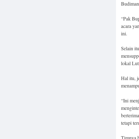
Budiman 
“Pak Bup
acara yan
ini.
Selain i
mensuppo
lokal Lut
Hal itu,
menampun
“Ini men
menginte
berterim
tetapi ter
Timnya be