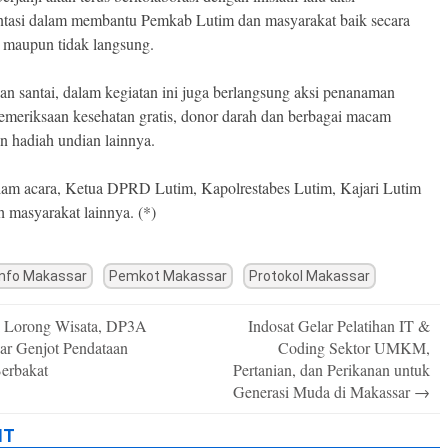
tasi dalam membantu Pemkab Lutim dan masyarakat baik secara
 maupun tidak langsung.
lan santai, dalam kegiatan ini juga berlangsung aksi penanaman
emeriksaan kesehatan gratis, donor darah dan berbagai macam
n hadiah undian lainnya.
lam acara, Ketua DPRD Lutim, Kapolrestabes Lutim, Kajari Lutim
h masyarakat lainnya. (*)
nfo Makassar
Pemkot Makassar
Protokol Makassar
 Lorong Wisata, DP3A
Indosat Gelar Pelatihan IT &
n
ar Genjot Pendataan
Coding Sektor UMKM,
erbakat
Pertanian, dan Perikanan untuk
Generasi Muda di Makassar
→
IT