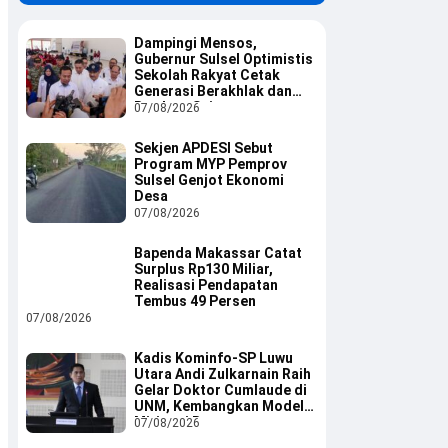
Dampingi Mensos,
Gubernur Sulsel Optimistis
Sekolah Rakyat Cetak
Generasi Berakhlak dan
Berdaya Saing
07/08/2026
Sekjen APDESI Sebut
Program MYP Pemprov
Sulsel Genjot Ekonomi
Desa
07/08/2026
Bapenda Makassar Catat
Surplus Rp130 Miliar,
Realisasi Pendapatan
Tembus 49 Persen
07/08/2026
Kadis Kominfo-SP Luwu
Utara Andi Zulkarnain Raih
Gelar Doktor Cumlaude di
UNM, Kembangkan Model
Mitigasi Bencana
07/08/2026