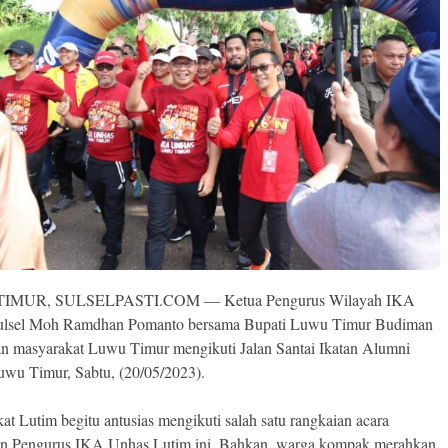
IMUR, SULSELPASTI.COM — Ketua Pengurus Wilayah IKA
ulsel Moh Ramdhan Pomanto bersama Bupati Luwu Timur Budiman
an masyarakat Luwu Timur mengikuti Jalan Santai Ikatan Alumni
wu Timur, Sabtu, (20/05/2023).
at Lutim begitu antusias mengikuti salah satu rangkaian acara
an Pengurus IKA Unhas Lutim ini. Bahkan, warga kompak merahkan