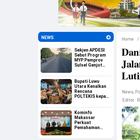
NEWS
Home
/
Dan
Sekjen APDESI
Sebut Program
Jala
MYP Pemprov
Sulsel Genjot
Ekonomi Desa
Lut
Bupati Luwu
Utara Kenalkan
Rencana
News
,
Po
POLTEKIS kepada
Editor :
R
Mahasiswa Luwu
Raya di
Yogyakarta
Kominfo
Makassar
Perkuat
Pemahaman
Aparatur tentang
Keamanan