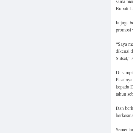
sama mem
Bupati Lu
Ia juga 
promosi 
“Saya me
dikenal d
Sulsel,” 
Di sampi
Pasalnya
kepada D
tahun se
Dan berh
berkesin
Sementar