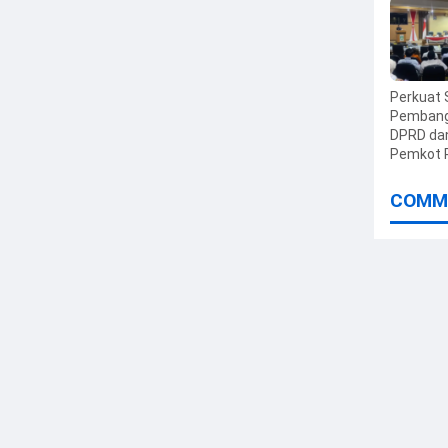
Utara Aj
Rawat
Infrastru
Perkuat 
Pembang
DPRD da
Pemkot 
Gelar Pa
Penyera
COMM
PPAS 20