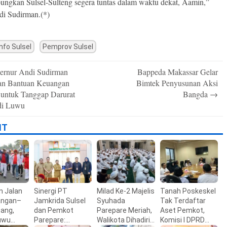
ngkan Sulsel-Sulteng segera tuntas dalam waktu dekat, Aamin,”
di Sudirman.(*)
nfo Sulsel
Pemprov Sulsel
rnur Andi Sudirman
Bappeda Makassar Gelar
n
an Bantuan Keuangan
Bimtek Penyusunan Aksi
untuk Tanggap Darurat
Bangda
→
 di Luwu
IT
n Jalan
Sinergi PT
Milad Ke-2 Majelis
Tanah Poskeskel
ngan–
Jamkrida Sulsel
Syuhada
Tak Terdaftar
ang,
dan Pemkot
Parepare Meriah,
Aset Pemkot,
uwu
Parepare:
Walikota Dihadiri
Komisi I DPRD