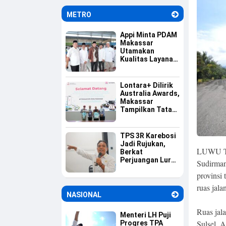
Informasi
METRO
Appi Minta PDAM
Makassar
Utamakan
Kualitas Layanan
dan Jaga
Likuiditas
Perusahaan
Lontara+ Dilirik
Australia Awards,
Makassar
Tampilkan Tata
Kelola
Pemerintahan
Berbasis Digital
TPS 3R Karebosi
Jadi Rujukan,
LUWU TI
Berkat
Perjuangan Lurah
Sudirman
Baru Membangun
provinsi
Budaya Pilah
Sampah
ruas jal
NASIONAL
Ruas jal
Menteri LH Puji
Sulsel, 
Progres TPA