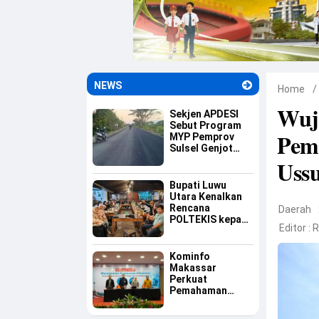
NEWS
Home
/
Wuju
Sekjen APDESI
Sebut Program
Pem
MYP Pemprov
Sulsel Genjot
Ekonomi Desa
Ussu
Bupati Luwu
Utara Kenalkan
Rencana
Daerah
POLTEKIS kepada
Editor :
R
Mahasiswa Luwu
Raya di
Yogyakarta
Kominfo
Makassar
Perkuat
Pemahaman
Aparatur tentang
Keamanan