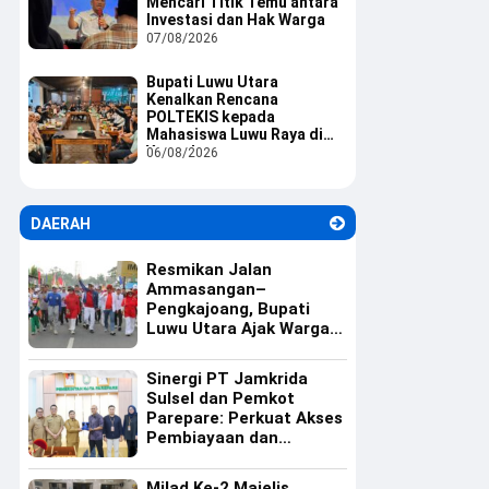
Mencari Titik Temu antara
Investasi dan Hak Warga
07/08/2026
Bupati Luwu Utara
Kenalkan Rencana
POLTEKIS kepada
Mahasiswa Luwu Raya di
Yogyakarta
06/08/2026
DAERAH
Resmikan Jalan
Ammasangan–
Pengkajoang, Bupati
Luwu Utara Ajak Warga
Rawat Infrastruktur
Sinergi PT Jamkrida
Sulsel dan Pemkot
Parepare: Perkuat Akses
Pembiayaan dan
Ekosistem UMKM
Milad Ke-2 Majelis