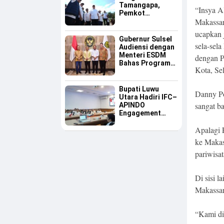
Tamangapa,
“Insya A
Pemkot
Makassar
Makassar Dinilai
Serius Benahi
ucapkan 
Sampah
Gubernur Sulsel
sela-sel
Audiensi dengan
Menteri ESDM
dengan P
Bahas Program
Kota, Sel
Listrik Desa dan
Kebutuhan BBM
Kepulauan
Bupati Luwu
Danny P
Utara Hadiri IFC–
sangat b
APINDO
Engagement
Meeting, Dorong
Apalagi 
Investasi dan
Tegaskan
ke Makas
Pentingnya
pariwisa
Konsistensi
Bangun Ekonomi
Daerah
Di sisi l
Makassar
“Kami di