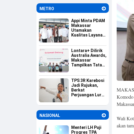
Informasi
METRO
Appi Minta PDAM
Makassar
Utamakan
Kualitas Layanan
dan Jaga
Likuiditas
Perusahaan
Lontara+ Dilirik
Australia Awards,
Makassar
Tampilkan Tata
Kelola
Pemerintahan
Berbasis Digital
TPS 3R Karebosi
Jadi Rujukan,
MAKASSA
Berkat
Perjuangan Lurah
Komodo (
Baru Membangun
Makassar
Budaya Pilah
Sampah
NASIONAL
Wali Ko
akan tam
Menteri LH Puji
Progres TPA