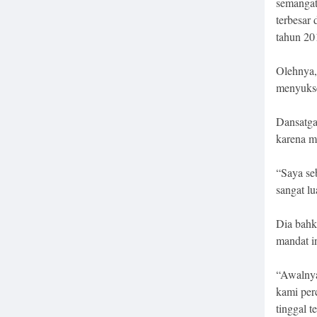
semangat 
terbesar
tahun 20
Olehnya,
menyukse
Dansatg
karena m
“Saya seb
sangat lu
Dia bahk
mandat i
“Awalnya
kami per
tinggal t