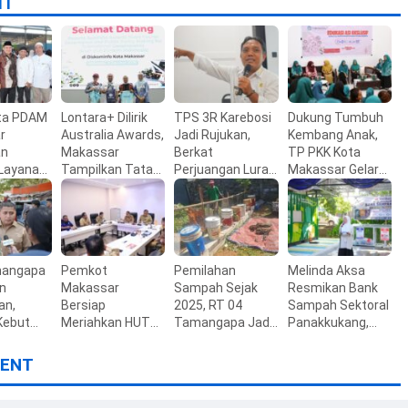
IT
nta PDAM
Lontara+ Dilirik
TPS 3R Karebosi
Dukung Tumbuh
r
Australia Awards,
Jadi Rujukan,
Kembang Anak,
an
Makassar
Berkat
TP PKK Kota
 Layanan
Tampilkan Tata
Perjuangan Lurah
Makassar Gelar
a
Kelola
Baru Membangun
Edukasi ASI
s
Pemerintahan
Budaya Pilah
Eksklusif
aan
Berbasis Digital
Sampah
mangapa
Pemkot
Pemilahan
Melinda Aksa
n
Makassar
Sampah Sejak
Resmikan Bank
an,
Bersiap
2025, RT 04
Sampah Sektoral
Kebut
Meriahkan HUT
Tamangapa Jadi
Panakkukang,
 PSEL ke
ke-81 RI, Seluruh
Percontohan
Makassar
aru
OPD Dapat Tugas
Berbasis
Percepat
ENT
Khusus
Kolaborasi Warga
Ekonomi Sirkular