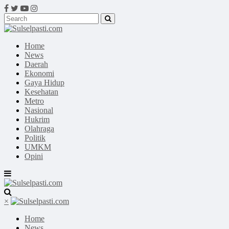
Home
News
Daerah
Ekonomi
Gaya Hidup
Kesehatan
Metro
Nasional
Hukrim
Olahraga
Politik
UMKM
Opini
×
Home
News