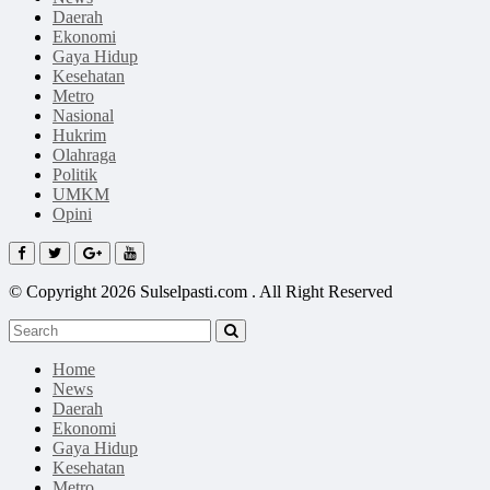
Daerah
Ekonomi
Gaya Hidup
Kesehatan
Metro
Nasional
Hukrim
Olahraga
Politik
UMKM
Opini
© Copyright 2026 Sulselpasti.com . All Right Reserved
Home
News
Daerah
Ekonomi
Gaya Hidup
Kesehatan
Metro