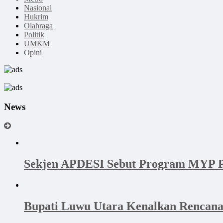
Nasional
Hukrim
Olahraga
Politik
UMKM
Opini
News
Sekjen APDESI Sebut Program MYP P
Bupati Luwu Utara Kenalkan Rencan