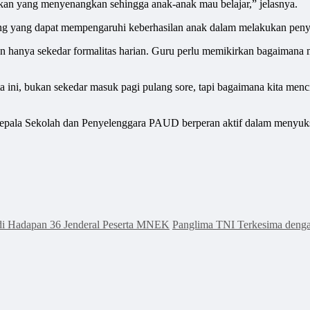
an yang menyenangkan sehingga anak-anak mau belajar,” jelasnya.
ng yang dapat mempengaruhi keberhasilan anak dalam melakukan penyes
kan hanya sekedar formalitas harian. Guru perlu memikirkan bagaim
a ini, bukan sekedar masuk pagi pulang sore, tapi bagaimana kita men
ara Kepala Sekolah dan Penyelenggara PAUD berperan aktif dalam meny
di Hadapan 36 Jenderal Peserta MNEK
Panglima TNI Terkesima deng