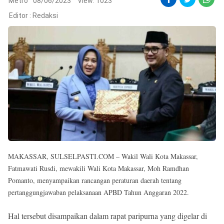
Reserved
Metro
08/06/2023
View: 1023
Editor :
Redaksi
MAKASSAR, SULSELPASTI.COM – Wakil Wali Kota Makassar,
Fatmawati Rusdi, mewakili Wali Kota Makassar, Moh Ramdhan
Pomanto, menyampaikan rancangan peraturan daerah tentang
pertanggungjawaban pelaksanaan APBD Tahun Anggaran 2022.
Hal tersebut disampaikan dalam rapat paripurna yang digelar di