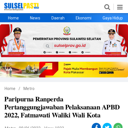
Home
News
Daerah
Ekonomi
Gaya Hidup
Home
News
Daerah
Ekonomi
Gaya Hidup
Kesehatan
Metro
Nasional
Hukrim
Olahraga
Politik
UMKM
Opini
Home
/
Metro
Paripurna Ranperda
©
Pertanggungjawaban Pelaksanaan APBD
Copyright
2026
2022, Fatmawati Waliki Wali Kota
Sulselpasti.com
.
All
Right