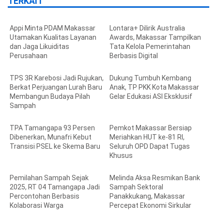
TERKAIT
Appi Minta PDAM Makassar
Lontara+ Dilirik Australia
Utamakan Kualitas Layanan
Awards, Makassar Tampilkan
dan Jaga Likuiditas
Tata Kelola Pemerintahan
Perusahaan
Berbasis Digital
TPS 3R Karebosi Jadi Rujukan,
Dukung Tumbuh Kembang
Berkat Perjuangan Lurah Baru
Anak, TP PKK Kota Makassar
Membangun Budaya Pilah
Gelar Edukasi ASI Eksklusif
Sampah
TPA Tamangapa 93 Persen
Pemkot Makassar Bersiap
Dibenerkan, Munafri Kebut
Meriahkan HUT ke-81 RI,
Transisi PSEL ke Skema Baru
Seluruh OPD Dapat Tugas
Khusus
Pemilahan Sampah Sejak
Melinda Aksa Resmikan Bank
2025, RT 04 Tamangapa Jadi
Sampah Sektoral
Percontohan Berbasis
Panakkukang, Makassar
Kolaborasi Warga
Percepat Ekonomi Sirkular