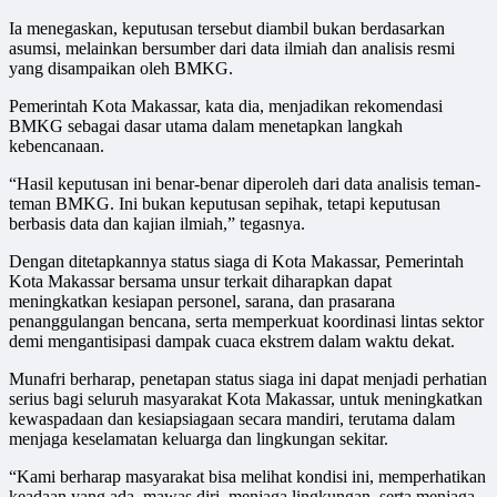
Ia menegaskan, keputusan tersebut diambil bukan berdasarkan
asumsi, melainkan bersumber dari data ilmiah dan analisis resmi
yang disampaikan oleh BMKG.
Pemerintah Kota Makassar, kata dia, menjadikan rekomendasi
BMKG sebagai dasar utama dalam menetapkan langkah
kebencanaan.
“Hasil keputusan ini benar-benar diperoleh dari data analisis teman-
teman BMKG. Ini bukan keputusan sepihak, tetapi keputusan
berbasis data dan kajian ilmiah,” tegasnya.
Dengan ditetapkannya status siaga di Kota Makassar, Pemerintah
Kota Makassar bersama unsur terkait diharapkan dapat
meningkatkan kesiapan personel, sarana, dan prasarana
penanggulangan bencana, serta memperkuat koordinasi lintas sektor
demi mengantisipasi dampak cuaca ekstrem dalam waktu dekat.
Munafri berharap, penetapan status siaga ini dapat menjadi perhatian
serius bagi seluruh masyarakat Kota Makassar, untuk meningkatkan
kewaspadaan dan kesiapsiagaan secara mandiri, terutama dalam
menjaga keselamatan keluarga dan lingkungan sekitar.
“Kami berharap masyarakat bisa melihat kondisi ini, memperhatikan
keadaan yang ada, mawas diri, menjaga lingkungan, serta menjaga