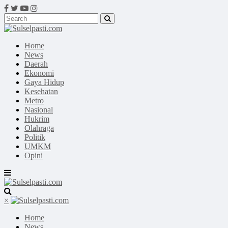
Home
News
Daerah
Ekonomi
Gaya Hidup
Kesehatan
Metro
Nasional
Hukrim
Olahraga
Politik
UMKM
Opini
×
Home
News