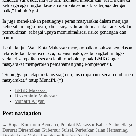
keluarga agar tingkat keselamatan kita semua bisa terjaga dengan
baik,” imbuh Appi.
Ia juga menekankan pentingnya peran masyarakat dalam menjaga
kebersihan lingkungan, khususnya saluran drainase dan area sekitar
permukiman, sebagai upaya meminimalisasi risiko genangan dan
banjir.
Lebih lanjut, Wali Kota Makassar menyampaikan bahwa penjelasan
teknis terkait kondisi cuaca, potensi risiko, serta langkah mitigasi
sudah disampaikan secara lebih rinci oleh pihak BMKG agar
masyarakat memperoleh pemahaman yang komprehensif.
“Sehingga penetapan status siaga ini, bisa dipahami secara utuh oleh
masyarakat,” tutup Munafri. (*)
BPBD Makassar
Diskominfo Makassar
Munafri-Aliyah
Post navigation
←
Rapat Komando Bencana, Pemkot Makassar Bahas Status Siaga
Darurat
Diresmikan Gubernur Sulsel, Perbaikan Jalan Hertasning
Dikebut dan Mulai Tunjukkan Progres Nyata
→