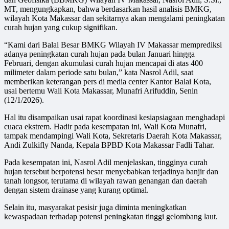
MT, mengungkapkan, bahwa berdasarkan hasil analisis BMKG,
wilayah Kota Makassar dan sekitarnya akan mengalami peningkatan
curah hujan yang cukup signifikan.
“Kami dari Balai Besar BMKG Wilayah IV Makassar memprediksi
adanya peningkatan curah hujan pada bulan Januari hingga
Februari, dengan akumulasi curah hujan mencapai di atas 400
milimeter dalam periode satu bulan,” kata Nasrol Adil, saat
memberikan keterangan pers di media center Kantor Balai Kota,
usai bertemu Wali Kota Makassar, Munafri Arifuddin, Senin
(12/1/2026).
Hal itu disampaikan usai rapat koordinasi kesiapsiagaan menghadapi
cuaca ekstrem. Hadir pada kesempatan ini, Wali Kota Munafri,
tampak mendampingi Wali Kota, Sekretaris Daerah Kota Makassar,
Andi Zulkifly Nanda, Kepala BPBD Kota Makassar Fadli Tahar.
Pada kesempatan ini, Nasrol Adil menjelaskan, tingginya curah
hujan tersebut berpotensi besar menyebabkan terjadinya banjir dan
tanah longsor, terutama di wilayah rawan genangan dan daerah
dengan sistem drainase yang kurang optimal.
Selain itu, masyarakat pesisir juga diminta meningkatkan
kewaspadaan terhadap potensi peningkatan tinggi gelombang laut.