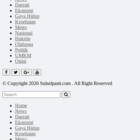
Daerah
Ekonomi
Gaya Hidup
Kesehatan
Metro
Nasional
Hukrim
Olahraga
Politik
UMKM
Opini
© Copyright 2026 Sulselpasti.com . All Right Reserved
Home
News
Daerah
Ekonomi
Gaya Hidup
Kesehatan
Metro