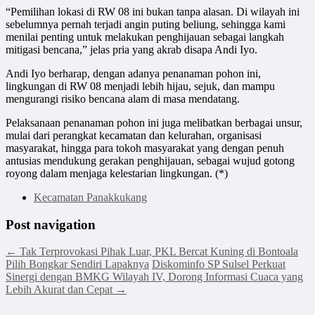
“Pemilihan lokasi di RW 08 ini bukan tanpa alasan. Di wilayah ini
sebelumnya pernah terjadi angin puting beliung, sehingga kami
menilai penting untuk melakukan penghijauan sebagai langkah
mitigasi bencana,” jelas pria yang akrab disapa Andi Iyo.
Andi Iyo berharap, dengan adanya penanaman pohon ini,
lingkungan di RW 08 menjadi lebih hijau, sejuk, dan mampu
mengurangi risiko bencana alam di masa mendatang.
Pelaksanaan penanaman pohon ini juga melibatkan berbagai unsur,
mulai dari perangkat kecamatan dan kelurahan, organisasi
masyarakat, hingga para tokoh masyarakat yang dengan penuh
antusias mendukung gerakan penghijauan, sebagai wujud gotong
royong dalam menjaga kelestarian lingkungan. (*)
Kecamatan Panakkukang
Post navigation
←
Tak Terprovokasi Pihak Luar, PKL Bercat Kuning di Bontoala
Pilih Bongkar Sendiri Lapaknya
Diskominfo SP Sulsel Perkuat
Sinergi dengan BMKG Wilayah IV, Dorong Informasi Cuaca yang
Lebih Akurat dan Cepat
→