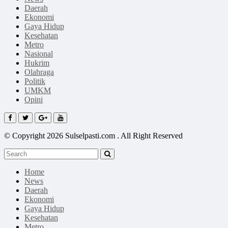
Daerah
Ekonomi
Gaya Hidup
Kesehatan
Metro
Nasional
Hukrim
Olahraga
Politik
UMKM
Opini
© Copyright 2026 Sulselpasti.com . All Right Reserved
Home
News
Daerah
Ekonomi
Gaya Hidup
Kesehatan
Metro