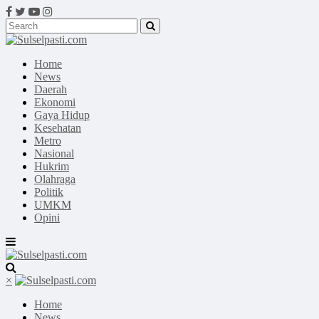
Home
News
Daerah
Ekonomi
Gaya Hidup
Kesehatan
Metro
Nasional
Hukrim
Olahraga
Politik
UMKM
Opini
×
Home
News