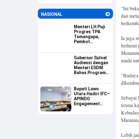
Budaya Pilah
“Ini buka
Sampah
NASIONAL
dan mela
berkemba
Menteri LH Puji
Progres TPA
Tamangapa,
Ia juga 
Pemkot
berhenti 
Makassar Dinilai
Serius Benahi
Menurutn
Sampah
Gubernur Sulsel
muda unt
Audiensi dengan
Menteri ESDM
Bahas Program
“Budaya i
Listrik Desa dan
dikemban
Kebutuhan BBM
Kepulauan
Bupati Luwu
Utara Hadiri IFC–
Sebagai 
APINDO
Engagement
terima k
Meeting, Dorong
Kebudaya
Investasi dan
Tegaskan
Maranind
Pentingnya
Konsistensi
Bangun Ekonomi
Lebih ja
Daerah