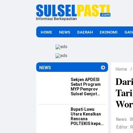
HOME
NEWS
DAERAH
EKONOMI
GAY
NEWS
Home
/
Dar
Sekjen APDESI
Sebut Program
Tari
MYP Pemprov
Sulsel Genjot
Ekonomi Desa
Wor
Bupati Luwu
Utara Kenalkan
Rencana
News
0
POLTEKIS kepada
Editor :
R
Mahasiswa Luwu