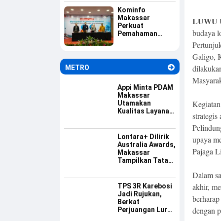
Raya di
Yogyakarta
Kominfo
Makassar
LUWU 
Perkuat
budaya l
Pemahaman
Aparatur tentang
Pertunju
Keamanan
Galigo, 
Informasi
dilakuka
METRO
Masyarak
Appi Minta PDAM
Makassar
Kegiatan
Utamakan
Kualitas Layanan
strategis
dan Jaga
Pelindun
Likuiditas
Perusahaan
Lontara+ Dilirik
upaya me
Australia Awards,
Pajaga Li
Makassar
Tampilkan Tata
Kelola
Dalam sa
Pemerintahan
Berbasis Digital
akhir, me
TPS 3R Karebosi
Jadi Rujukan,
berharap
Berkat
dengan p
Perjuangan Lurah
Baru Membangun