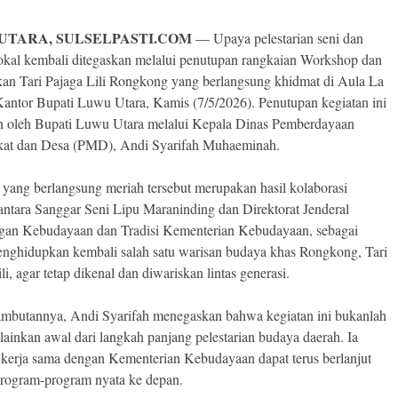
UTARA, SULSELPASTI.COM
— Upaya pelestarian seni dan
okal kembali ditegaskan melalui penutupan rangkaian Workshop dan
kan Tari Pajaga Lili Rongkong yang berlangsung khidmat di Aula La
Kantor Bupati Luwu Utara, Kamis (7/5/2026). Penutupan kegiatan ini
n oleh Bupati Luwu Utara melalui Kepala Dinas Pemberdayaan
at dan Desa (PMD), Andi Syarifah Muhaeminah.
 yang berlangsung meriah tersebut merupakan hasil kolaborasi
 antara Sanggar Seni Lipu Maraninding dan Direktorat Jenderal
gan Kebudayaan dan Tradisi Kementerian Kebudayaan, sebagai
nghidupkan kembali salah satu warisan budaya khas Rongkong, Tari
li, agar tetap dikenal dan diwariskan lintas generasi.
mbutannya, Andi Syarifah menegaskan bahwa kegiatan ini bukanlah
lainkan awal dari langkah panjang pelestarian budaya daerah. Ia
 kerja sama dengan Kementerian Kebudayaan dapat terus berlanjut
rogram-program nyata ke depan.