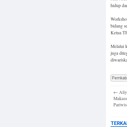
hidup da
Workshop
bidang s
Ketua TP
Melalui k
juga dite
diwarisk
Pemkab
Post
←
Aliy
navigatio
Makassa
Pariwis
TERKA