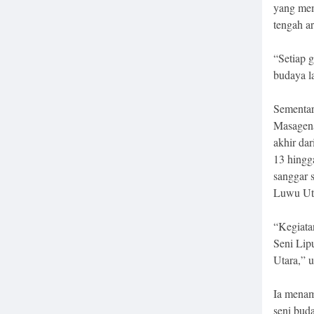
yang mem
tengah a
“Setiap g
budaya la
Sementar
Masagena
akhir da
13 hingga
sanggar s
Luwu Ut
“Kegiata
Seni Lip
Utara,” 
Ia menam
seni bud