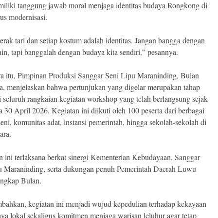
iliki tanggung jawab moral menjaga identitas budaya Rongkong di
rus modernisasi.
erak tari dan setiap kostum adalah identitas. Jangan bangga dengan
in, tapi banggalah dengan budaya kita sendiri,” pesannya.
a itu, Pimpinan Produksi Sanggar Seni Lipu Maraninding, Bulan
, menjelaskan bahwa pertunjukan yang digelar merupakan tahap
ri seluruh rangkaian kegiatan workshop yang telah berlangsung sejak
 30 April 2026. Kegiatan ini diikuti oleh 100 peserta dari berbagai
eni, komunitas adat, instansi pemerintah, hingga sekolah-sekolah di
ara.
n ini terlaksana berkat sinergi Kementerian Kebudayaan, Sanggar
u Maraninding, serta dukungan penuh Pemerintah Daerah Luwu
ungkap Bulan.
bahkan, kegiatan ini menjadi wujud kepedulian terhadap kekayaan
aya lokal sekaligus komitmen menjaga warisan leluhur agar tetap