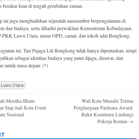
n berakar kuat di tengah perubahan zaman.
 ini juga menghadirkan sejumlah narasumber berpengalaman di
eni dan budaya, serta dihadiri perwakilan Kementerian Kebudayaan,
-PKK Luwu Utara, unsur OPD, camat, dan tokoh adat Rongkong.
egiatan ini, Tari Pajaga Lili Rongkong tidak hanya dipentaskan, tetapi
guhkan sebagai identitas budaya yang patut dijaga, dirawat, dan
an untuk masa depan. (*)
 Luwu Utara
ah Mustika Ilham:
Wali Kota Munafri Terima
n
r Siap Jadi Kota Event
Penghargaan Paritrana Award,
ata Nasional
Bukti Komitmen Lindungi
Pekerja Rentan
→
IT