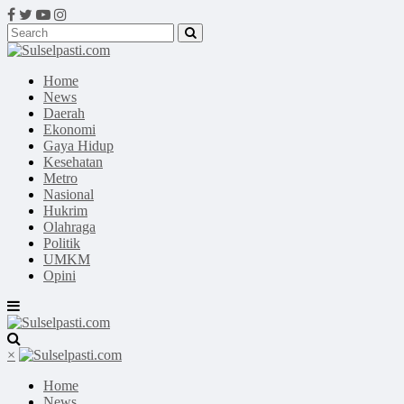
Home
News
Daerah
Ekonomi
Gaya Hidup
Kesehatan
Metro
Nasional
Hukrim
Olahraga
Politik
UMKM
Opini
×
Home
News