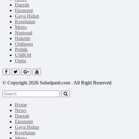
Daerah
Ekonomi
Gaya Hidup
Kesehatan
Metro
Nasional
Hukrim
Olahraga
Politik
UMKM
Opini
© Copyright 2026 Sulselpasti.com . All Right Reserved
Home
News
Daerah
Ekonomi
Gaya Hidup
Kesehatan
Metro