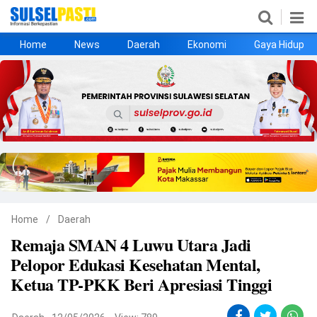
Home
News
Daerah
Ekonomi
Gaya Hidup
Home
News
Daerah
Ekonomi
Gaya Hidup
Kesehatan
Metro
Nasional
Hukrim
Olahraga
Politik
UMKM
Opini
Home
/
Daerah
Remaja SMAN 4 Luwu Utara Jadi
©
Pelopor Edukasi Kesehatan Mental,
Copyright
2026
Ketua TP-PKK Beri Apresiasi Tinggi
Sulselpasti.com
.
All
Right