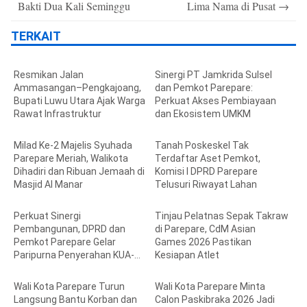
Bakti Dua Kali Seminggu
Lima Nama di Pusat
→
TERKAIT
Resmikan Jalan
Sinergi PT Jamkrida Sulsel
Ammasangan–Pengkajoang,
dan Pemkot Parepare:
Bupati Luwu Utara Ajak Warga
Perkuat Akses Pembiayaan
Rawat Infrastruktur
dan Ekosistem UMKM
Milad Ke-2 Majelis Syuhada
Tanah Poskeskel Tak
Parepare Meriah, Walikota
Terdaftar Aset Pemkot,
Dihadiri dan Ribuan Jemaah di
Komisi I DPRD Parepare
Masjid Al Manar
Telusuri Riwayat Lahan
Perkuat Sinergi
Tinjau Pelatnas Sepak Takraw
Pembangunan, DPRD dan
di Parepare, CdM Asian
Pemkot Parepare Gelar
Games 2026 Pastikan
Paripurna Penyerahan KUA-
Kesiapan Atlet
PPAS 2027
Wali Kota Parepare Turun
Wali Kota Parepare Minta
Langsung Bantu Korban dan
Calon Paskibraka 2026 Jadi