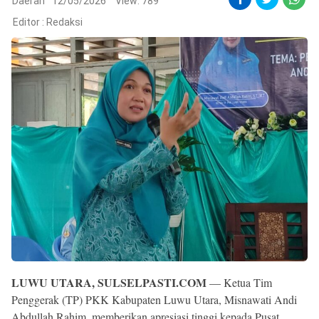
Reserved
Daerah
12/05/2026
View: 789
Editor :
Redaksi
LUWU UTARA, SULSELPASTI.COM
— Ketua Tim
Penggerak (TP) PKK Kabupaten Luwu Utara, Misnawati Andi
Abdullah Rahim, memberikan apresiasi tinggi kepada Pusat