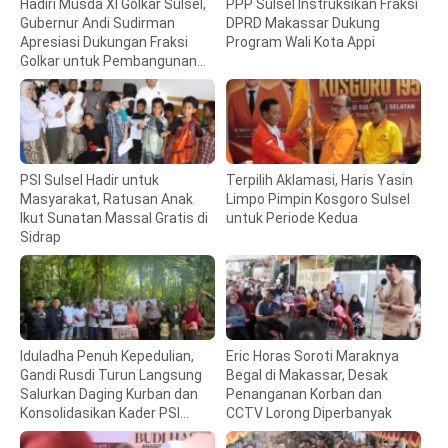
Hadiri Musda XI Golkar Sulsel,
PPP Sulsel Instruksikan Fraksi
Gubernur Andi Sudirman
DPRD Makassar Dukung
Apresiasi Dukungan Fraksi
Program Wali Kota Appi
Golkar untuk Pembangunan
Daerah
PSI Sulsel Hadir untuk
Terpilih Aklamasi, Haris Yasin
Masyarakat, Ratusan Anak
Limpo Pimpin Kosgoro Sulsel
Ikut Sunatan Massal Gratis di
untuk Periode Kedua
Sidrap
Iduladha Penuh Kepedulian,
Eric Horas Soroti Maraknya
Gandi Rusdi Turun Langsung
Begal di Makassar, Desak
Salurkan Daging Kurban dan
Penanganan Korban dan
Konsolidasikan Kader PSI
CCTV Lorong Diperbanyak
Sulsel