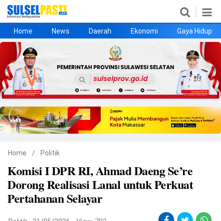
Home
News
Daerah
Ekonomi
Gaya Hidup
Home
News
Daerah
Ekonomi
Gaya Hidup
Kesehatan
Metro
Nasional
Hukrim
Olahraga
Politik
UMKM
Opini
Home
/
Politik
Komisi I DPR RI, Ahmad Daeng Se’re
©
Dorong Realisasi Lanal untuk Perkuat
Copyright
2026
Pertahanan Selayar
Sulselpasti.com
.
All
Right