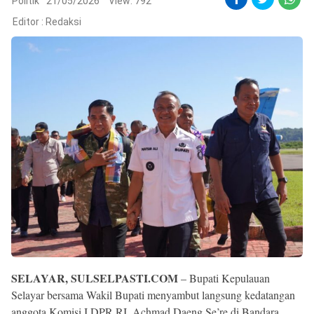
Reserved
Politik
21/05/2026
View: 792
Editor :
Redaksi
SELAYAR, SULSELPASTI.COM
– Bupati Kepulauan
Selayar bersama Wakil Bupati menyambut langsung kedatangan
anggota Komisi I DPR RI, Achmad Daeng Se’re di Bandara