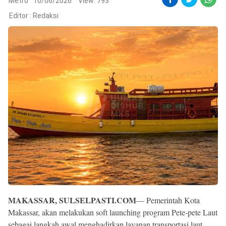
Reserved
Metro
10/06/2026
View: 793
Editor :
Redaksi
MAKASSAR, SULSELPASTI.COM
— Pemerintah Kota
Makassar, akan melakukan soft launching program Pete-pete Laut
sebagai langkah awal menghadirkan layanan transportasi laut