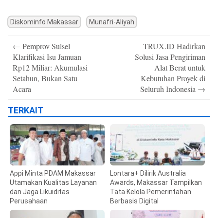
Diskominfo Makassar
Munafri-Aliyah
Post
←
Pemprov Sulsel
TRUX.ID Hadirkan
navigation
Klarifikasi Isu Jamuan
Solusi Jasa Pengiriman
Rp12 Miliar: Akumulasi
Alat Berat untuk
Setahun, Bukan Satu
Kebutuhan Proyek di
Acara
Seluruh Indonesia
→
TERKAIT
Appi Minta PDAM Makassar
Lontara+ Dilirik Australia
Utamakan Kualitas Layanan
Awards, Makassar Tampilkan
dan Jaga Likuiditas
Tata Kelola Pemerintahan
Perusahaan
Berbasis Digital