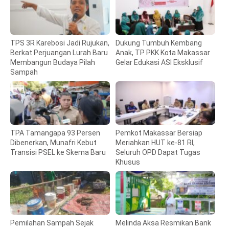
TPS 3R Karebosi Jadi Rujukan,
Dukung Tumbuh Kembang
Berkat Perjuangan Lurah Baru
Anak, TP PKK Kota Makassar
Membangun Budaya Pilah
Gelar Edukasi ASI Eksklusif
Sampah
TPA Tamangapa 93 Persen
Pemkot Makassar Bersiap
Dibenerkan, Munafri Kebut
Meriahkan HUT ke-81 RI,
Transisi PSEL ke Skema Baru
Seluruh OPD Dapat Tugas
Khusus
Pemilahan Sampah Sejak
Melinda Aksa Resmikan Bank