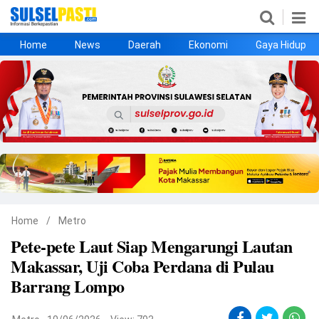
Home
News
Daerah
Ekonomi
Gaya Hidup
Home
News
Daerah
Ekonomi
Gaya Hidup
Kesehatan
Metro
Nasional
Hukrim
Olahraga
Politik
UMKM
Opini
Home
/
Metro
Pete-pete Laut Siap Mengarungi Lautan
©
Makassar, Uji Coba Perdana di Pulau
Copyright
2026
Barrang Lompo
Sulselpasti.com
.
All
Right