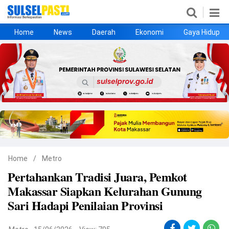
Home
News
Daerah
Ekonomi
Gaya Hidup
Home
News
Daerah
Ekonomi
Gaya Hidup
Kesehatan
Metro
Nasional
Hukrim
Olahraga
Politik
UMKM
Opini
Home
/
Metro
Pertahankan Tradisi Juara, Pemkot
©
Makassar Siapkan Kelurahan Gunung
Copyright
2026
Sari Hadapi Penilaian Provinsi
Sulselpasti.com
.
All
Right