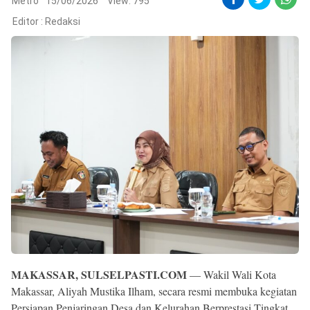
Reserved
Metro
15/06/2026
View: 795
Editor :
Redaksi
MAKASSAR, SULSELPASTI.COM
— Wakil Wali Kota
Makassar, Aliyah Mustika Ilham, secara resmi membuka kegiatan
Persiapan Penjaringan Desa dan Kelurahan Berprestasi Tingkat