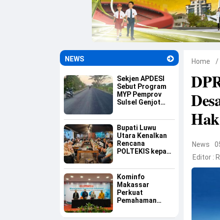
NEWS
Home
/
DPR
Sekjen APDESI
Sebut Program
Desa
MYP Pemprov
Sulsel Genjot
Ekonomi Desa
Hak
Bupati Luwu
Utara Kenalkan
Rencana
News
0
POLTEKIS kepada
Editor :
R
Mahasiswa Luwu
Raya di
Yogyakarta
Kominfo
Makassar
Perkuat
Pemahaman
Aparatur tentang
Keamanan