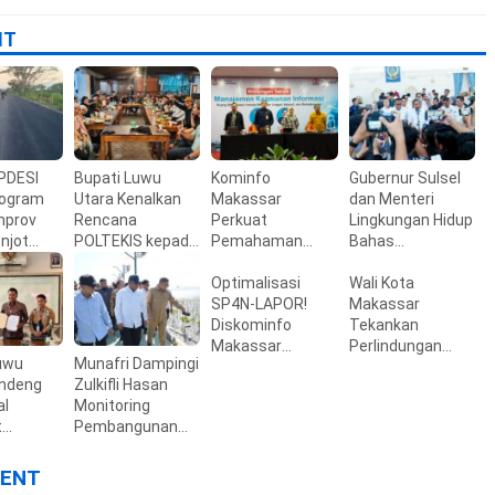
IT
PDESI
Bupati Luwu
Kominfo
Gubernur Sulsel
rogram
Utara Kenalkan
Makassar
dan Menteri
prov
Rencana
Perkuat
Lingkungan Hidup
enjot
POLTEKIS kepada
Pemahaman
Bahas
 Desa
Mahasiswa Luwu
Aparatur tentang
Percepatan PSEL
Raya di
Keamanan
Optimalisasi
Mamminasata
Wali Kota
Yogyakarta
Informasi
SP4N-LAPOR!
Makassar
Diskominfo
Tekankan
Makassar
Perlindungan
uwu
Munafri Dampingi
Tingkatkan
Anak di Era Digital
andeng
Zulkifli Hasan
Kompetensi
dan Penguatan
al
Monitoring
Pengelola
Ruang Tumbuh
t
Pembangunan
Pengaduan OPD
n
Kampung
n Tinggi
Nelayan Merah
ENT
Utara
Putih Untia