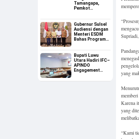
Tamangapa,
memperol
Pemkot
Makassar Dinilai
Serius Benahi
“Prosesn
Sampah
Gubernur Sulsel
mengacu 
Audiensi dengan
Menteri ESDM
Supriadi
Bahas Program
Listrik Desa dan
Kebutuhan BBM
Pandang
Kepulauan
Bupati Luwu
menegask
Utara Hadiri IFC–
pengelol
APINDO
Engagement
yang mak
Meeting, Dorong
Investasi dan
Tegaskan
Menurutny
Pentingnya
memberi n
Konsistensi
Bangun Ekonomi
Karena it
Daerah
yang dite
melibatk
“Kami ti