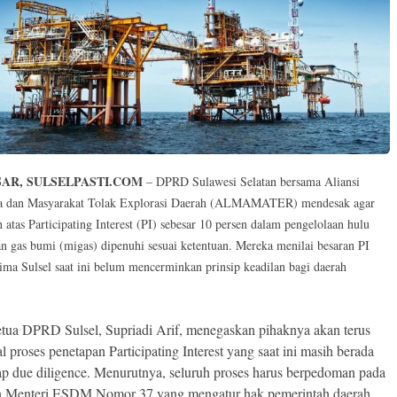
AR, SULSELPASTI.COM
– DPRD Sulawesi Selatan bersama Aliansi
a dan Masyarakat Tolak Explorasi Daerah (ALMAMATER) mendesak agar
 atas Participating Interest (PI) sebesar 10 persen dalam pengelolaan hulu
n gas bumi (migas) dipenuhi sesuai ketentuan. Mereka menilai besaran PI
rima Sulsel saat ini belum mencerminkan prinsip keadilan bagi daerah
tua DPRD Sulsel, Supriadi Arif, menegaskan pihaknya akan terus
proses penetapan Participating Interest yang saat ini masih berada
ap due diligence. Menurutnya, seluruh proses harus berpedoman pada
n Menteri ESDM Nomor 37 yang mengatur hak pemerintah daerah