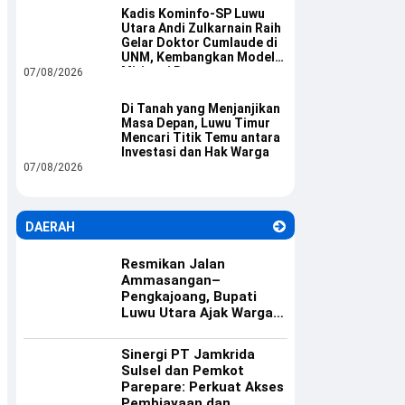
Kadis Kominfo-SP Luwu
Utara Andi Zulkarnain Raih
Gelar Doktor Cumlaude di
UNM, Kembangkan Model
Mitigasi Bencana
07/08/2026
Di Tanah yang Menjanjikan
Masa Depan, Luwu Timur
Mencari Titik Temu antara
Investasi dan Hak Warga
07/08/2026
DAERAH
Resmikan Jalan
Ammasangan–
Pengkajoang, Bupati
Luwu Utara Ajak Warga
Rawat Infrastruktur
Sinergi PT Jamkrida
Sulsel dan Pemkot
Parepare: Perkuat Akses
Pembiayaan dan