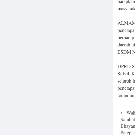
harapkan 
masyarak
ALMAMAT
penetapa
berharap
daerah h
ESDM N
DPRD Su
Sulsel, 
seluruh 
penetapa
terlindu
Post
←
Wali
navigatio
Sambut 
Bhayan
Parepa