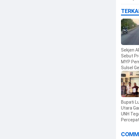
TERKA
Sekjen A
Sebut P
MYP Pem
Sulsel G
Ekonomi
Bupati L
Utara G
UNH Teg
Percepa
Pendiria
Pergurua
COMM
di Luwu 