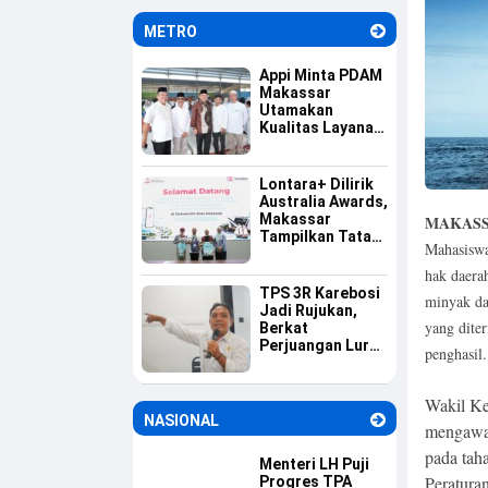
Informasi
METRO
Appi Minta PDAM
Makassar
Utamakan
Kualitas Layanan
dan Jaga
Likuiditas
Perusahaan
Lontara+ Dilirik
Australia Awards,
Makassar
MAKASS
Tampilkan Tata
Mahasisw
Kelola
Pemerintahan
hak daerah
Berbasis Digital
TPS 3R Karebosi
minyak da
Jadi Rujukan,
yang dite
Berkat
Perjuangan Lurah
penghasil.
Baru Membangun
Budaya Pilah
Sampah
Wakil Ke
NASIONAL
mengawal 
pada tah
Menteri LH Puji
Peratura
Progres TPA