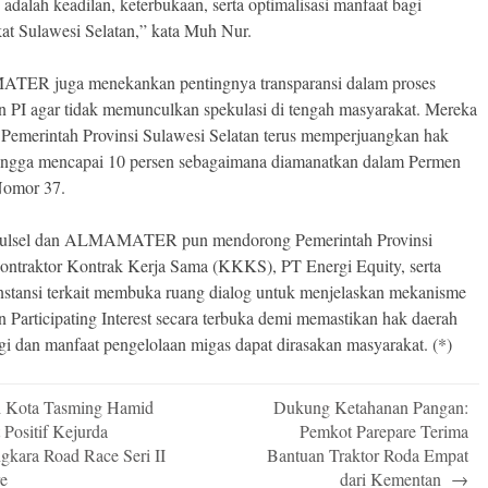
adalah keadilan, keterbukaan, serta optimalisasi manfaat bagi
at Sulawesi Selatan,” kata Muh Nur.
ER juga menekankan pentingnya transparansi dalam proses
n PI agar tidak memunculkan spekulasi di tengah masyarakat. Mereka
 Pemerintah Provinsi Sulawesi Selatan terus memperjuangkan hak
ingga mencapai 10 persen sebagaimana diamanatkan dalam Permen
omor 37.
lsel dan ALMAMATER pun mendorong Pemerintah Provinsi
Kontraktor Kontrak Kerja Sama (KKKS), PT Energi Equity, serta
instansi terkait membuka ruang dialog untuk menjelaskan mekanisme
n Participating Interest secara terbuka demi memastikan hak daerah
ngi dan manfaat pengelolaan migas dapat dirasakan masyarakat. (*)
 Kota Tasming Hamid
Dukung Ketahanan Pangan:
n
Positif Kejurda
Pemkot Parepare Terima
gkara Road Race Seri II
Bantuan Traktor Roda Empat
re
dari Kementan
→