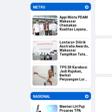
METRO
Appi Minta PDAM
Makassar
Utamakan
Kualitas Layanan
dan Jaga
Likuiditas
Perusahaan
Lontara+ Dilirik
Australia Awards,
Makassar
Tampilkan Tata
Kelola
Pemerintahan
Berbasis Digital
TPS 3R Karebosi
Jadi Rujukan,
Berkat
Perjuangan Lurah
Baru Membangun
Budaya Pilah
Sampah
NASIONAL
Menteri LH Puji
Progres TPA