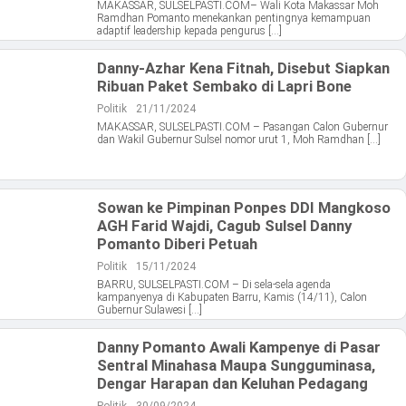
MAKASSAR, SULSELPASTI.COM– Wali Kota Makassar Moh
Ramdhan Pomanto menekankan pentingnya kemampuan
adaptif leadership kepada pengurus […]
Danny-Azhar Kena Fitnah, Disebut Siapkan
Ribuan Paket Sembako di Lapri Bone
Politik
21/11/2024
MAKASSAR, SULSELPASTI.COM – Pasangan Calon Gubernur
dan Wakil Gubernur Sulsel nomor urut 1, Moh Ramdhan […]
Sowan ke Pimpinan Ponpes DDI Mangkoso
AGH Farid Wajdi, Cagub Sulsel Danny
Pomanto Diberi Petuah
Politik
15/11/2024
BARRU, SULSELPASTI.COM – Di sela-sela agenda
kampanyenya di Kabupaten Barru, Kamis (14/11), Calon
Gubernur Sulawesi […]
Danny Pomanto Awali Kampenye di Pasar
Sentral Minahasa Maupa Sungguminasa,
Dengar Harapan dan Keluhan Pedagang