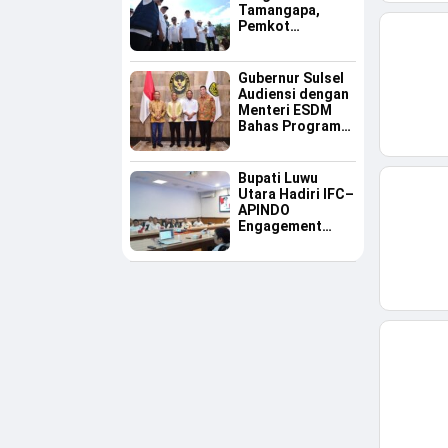
Tamangapa,
Pemkot
Makassar Dinilai
Serius Benahi
Sampah
Gubernur Sulsel
Audiensi dengan
Menteri ESDM
Bahas Program
Listrik Desa dan
Kebutuhan BBM
Kepulauan
Bupati Luwu
Utara Hadiri IFC–
APINDO
Engagement
Meeting, Dorong
Investasi dan
Tegaskan
Pentingnya
Konsistensi
Bangun Ekonomi
Daerah