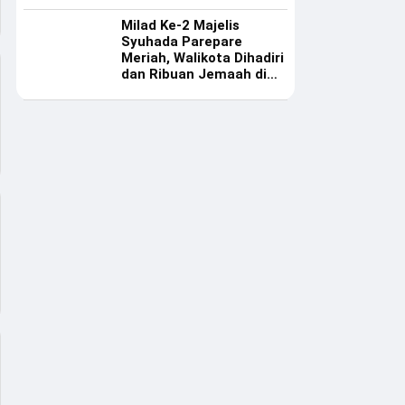
Ekosistem UMKM
Milad Ke-2 Majelis
Syuhada Parepare
Meriah, Walikota Dihadiri
dan Ribuan Jemaah di
Masjid Al Manar