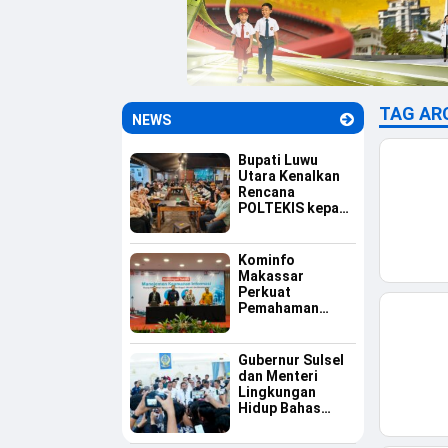
TAG AR
NEWS
Bupati Luwu
Utara Kenalkan
Rencana
POLTEKIS kepada
Mahasiswa Luwu
Raya di
Yogyakarta
Kominfo
Makassar
Perkuat
Pemahaman
Aparatur tentang
Keamanan
Informasi
Gubernur Sulsel
dan Menteri
Lingkungan
Hidup Bahas
Percepatan PSEL
Mamminasata