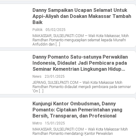
Danny Sampaikan Ucapan Selamat Untuk
Appi-Aliyah dan Doakan Makassar Tambah
Baik
Politik
05/02/2025
MAKASSAR, SULSELPASTI.COM — Wali Kota Makassar, Moh.
Ramdhan Pomanto mengucapkan selamat kepada Munafri
Arifuddin dan […]
Danny Pomanto Satu-satunya Perwakilan
Indonesia, Didaulat Jadi Pembicara pada
Seminar Kementrian Lingkungan Hidup
Jepang
News
23/01/2025
JEPANG, SULSELPASTI.COM – Wali Kota Makassar Moh
Ramdhan Pomanto didaulat menjadi pembicara pada seminar
‘On […]
Kunjungi Kantor Ombudsman, Danny
Pomanto: Ciptakan Pemerintahan yang
Bersih, Transparan, dan Profesional
Metro
15/01/2025
MAKASSAR, SULSELPASTI.COM – Wali Kota Makassar Moh
Ramdhan Pomanto mendatangi Kantor Perwakilan