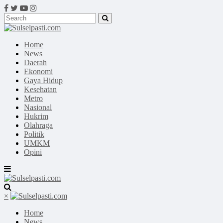
Home
News
Daerah
Ekonomi
Gaya Hidup
Kesehatan
Metro
Nasional
Hukrim
Olahraga
Politik
UMKM
Opini
×
Home
News