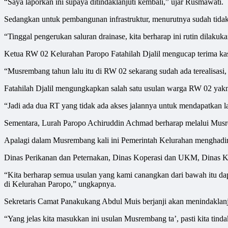
“Saya laporkan ini supaya ditindaklanjuti kembali,” ujar Rusmawati.
Sedangkan untuk pembangunan infrastruktur, menurutnya sudah tida
“Tinggal pengerukan saluran drainase, kita berharap ini rutin dilakuk
Ketua RW 02 Kelurahan Paropo Fatahilah Djalil mengucap terima kas
“Musrembang tahun lalu itu di RW 02 sekarang sudah ada terealisasi, 
Fatahilah Djalil mengungkapkan salah satu usulan warga RW 02 yakn
“Jadi ada dua RT yang tidak ada akses jalannya untuk mendapatkan la
Sementara, Lurah Paropo Achiruddin Achmad berharap melalui Musr
Apalagi dalam Musrembang kali ini Pemerintah Kelurahan menghadir
Dinas Perikanan dan Peternakan, Dinas Koperasi dan UKM, Dinas 
“Kita berharap semua usulan yang kami canangkan dari bawah itu da
di Kelurahan Paropo,” ungkapnya.
Sekretaris Camat Panakukang Abdul Muis berjanji akan menindaklanju
“Yang jelas kita masukkan ini usulan Musrembang ta’, pasti kita tindakl