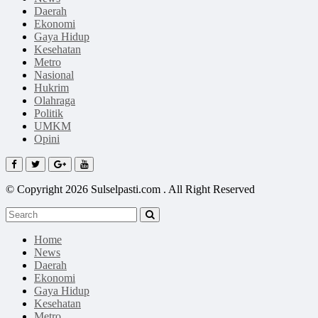
Daerah
Ekonomi
Gaya Hidup
Kesehatan
Metro
Nasional
Hukrim
Olahraga
Politik
UMKM
Opini
© Copyright 2026 Sulselpasti.com . All Right Reserved
Home
News
Daerah
Ekonomi
Gaya Hidup
Kesehatan
Metro