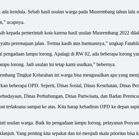
k ada kendala. Sebab hasil usulan warga pada Musrembang tahun lalu
an,” ucapnya.
ih kepada pemerintah kota karena hasil usulan Musrembang 2022 dila
yaitu peremajaan jalan. Terima kasih atas bantuannya,” ungkap Fatahila
i pengadaan lampu lorong. Apalagi di RW 02, ada beberapa lorong yan
mpu lorong. Jadi usulan ini tetap kami usulkan,” bebernya.
embang Tingkat Kelurahan ini warga bisa mengusulkan apa yang menja
kan beberapa OPD. Seperti, Dinas Sosial, Dinas Kesehatan, Dinas Pe
Kebudayaan, Dinas Perhubungan, Dinas Pariwisata, dan Badan Peren
pat terlaksana sampai ke atas. Kita harap kehadiran OPD ke depan as
ti usulan warga. Baik itu pengadaan lampu lorong, pelayanan Posyand
anjuti. Yang penting kita sepakat dan ini menjadi skala prioritas bisa ki