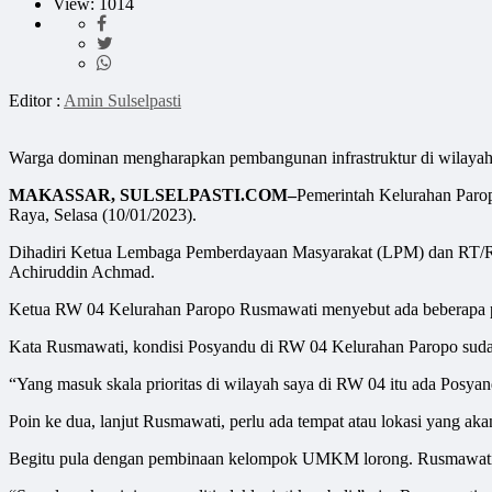
View: 1014
Editor :
Amin Sulselpasti
Warga dominan mengharapkan pembangunan infrastruktur di wilayah
MAKASSAR, SULSELPASTI.COM–
Pemerintah Kelurahan Par
Raya, Selasa (10/01/2023).
Dihadiri Ketua Lembaga Pemberdayaan Masyarakat (LPM) dan RT/RW
Achiruddin Achmad.
Ketua RW 04 Kelurahan Paropo Rusmawati menyebut ada beberapa po
Kata Rusmawati, kondisi Posyandu di RW 04 Kelurahan Paropo sudah 
“Yang masuk skala prioritas di wilayah saya di RW 04 itu ada Posyand
Poin ke dua, lanjut Rusmawati, perlu ada tempat atau lokasi yang 
Begitu pula dengan pembinaan kelompok UMKM lorong. Rusmawati 