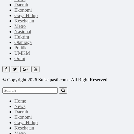
Daerah
Ekonomi
Gaya Hidup
Kesehatan
Metro
Nasional
Hukrim
Olahraga
Politik
UMKM
Opini
© Copyright 2026 Sulselpasti.com . All Right Reserved
Home
News
Daerah
Ekonomi
Gaya Hidup
Kesehatan
Metro