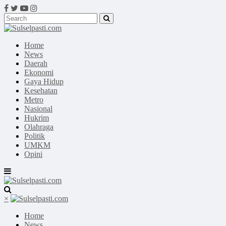
Home
News
Daerah
Ekonomi
Gaya Hidup
Kesehatan
Metro
Nasional
Hukrim
Olahraga
Politik
UMKM
Opini
×
Home
News