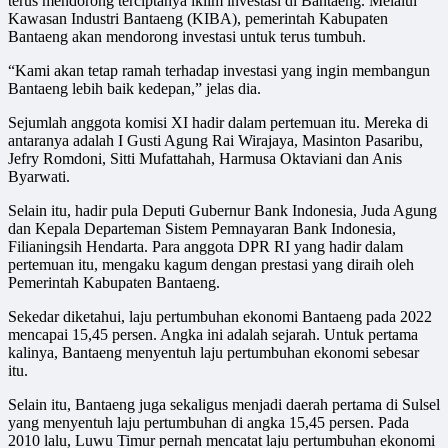
terus mendorong terciptanya iklim investasi di Bantaeng. Melalui
Kawasan Industri Bantaeng (KIBA), pemerintah Kabupaten
Bantaeng akan mendorong investasi untuk terus tumbuh.
“Kami akan tetap ramah terhadap investasi yang ingin membangun
Bantaeng lebih baik kedepan,” jelas dia.
Sejumlah anggota komisi XI hadir dalam pertemuan itu. Mereka di
antaranya adalah I Gusti Agung Rai Wirajaya, Masinton Pasaribu,
Jefry Romdoni, Sitti Mufattahah, Harmusa Oktaviani dan Anis
Byarwati.
Selain itu, hadir pula Deputi Gubernur Bank Indonesia, Juda Agung
dan Kepala Departeman Sistem Pemnayaran Bank Indonesia,
Filianingsih Hendarta. Para anggota DPR RI yang hadir dalam
pertemuan itu, mengaku kagum dengan prestasi yang diraih oleh
Pemerintah Kabupaten Bantaeng.
Sekedar diketahui, laju pertumbuhan ekonomi Bantaeng pada 2022
mencapai 15,45 persen. Angka ini adalah sejarah. Untuk pertama
kalinya, Bantaeng menyentuh laju pertumbuhan ekonomi sebesar
itu.
Selain itu, Bantaeng juga sekaligus menjadi daerah pertama di Sulsel
yang menyentuh laju pertumbuhan di angka 15,45 persen. Pada
2010 lalu, Luwu Timur pernah mencatat laju pertumbuhan ekonomi