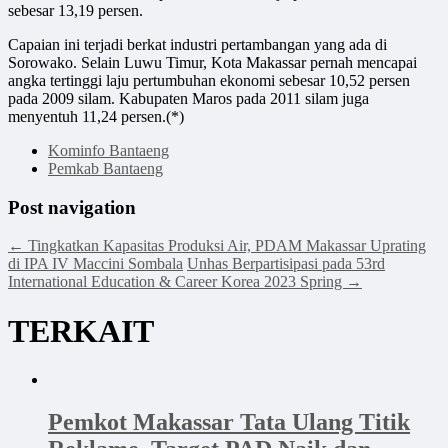
sebesar 13,19 persen.
Capaian ini terjadi berkat industri pertambangan yang ada di
Sorowako. Selain Luwu Timur, Kota Makassar pernah mencapai
angka tertinggi laju pertumbuhan ekonomi sebesar 10,52 persen
pada 2009 silam. Kabupaten Maros pada 2011 silam juga
menyentuh 11,24 persen.(*)
Kominfo Bantaeng
Pemkab Bantaeng
Post navigation
←
Tingkatkan Kapasitas Produksi Air, PDAM Makassar Uprating
di IPA IV Maccini Sombala
Unhas Berpartisipasi pada 53rd
International Education & Career Korea 2023 Spring
→
TERKAIT
Pemkot Makassar Tata Ulang Titik