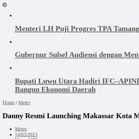
Menteri LH Puji Progres TPA Tamang
Gubernur Sulsel Audiensi dengan Me
Bupati Luwu Utara Hadiri IFC–APINDO
Bangun Ekonomi Daerah
Home
/
Metro
Danny Resmi Launching Makassar Kota M
Metro
14/03/2023