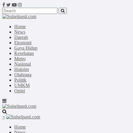
Home
News
Daerah
Ekonomi
Gaya Hidup
Kesehatan
Metro
Nasional
Hukrim
Olahraga
Politik
UMKM
Opini
×
Home
News