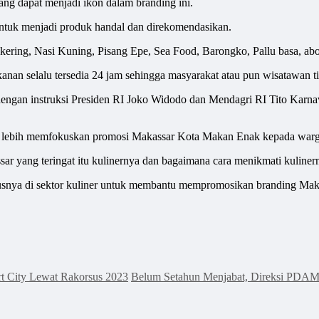
g dapat menjadi ikon dalam branding ini.
untuk menjadi produk handal dan direkomendasikan.
 kering, Nasi Kuning, Pisang Epe, Sea Food, Barongko, Pallu basa, ab
anan selalu tersedia 24 jam sehingga masyarakat atau pun wisatawan t
engan instruksi Presiden RI Joko Widodo dan Mendagri RI Tito Karnav
k lebih memfokuskan promosi Makassar Kota Makan Enak kepada warg
sar yang teringat itu kulinernya dan bagaimana cara menikmati kuline
snya di sektor kuliner untuk membantu mempromosikan branding Mak
t City Lewat Rakorsus 2023
Belum Setahun Menjabat, Direksi PDAM 