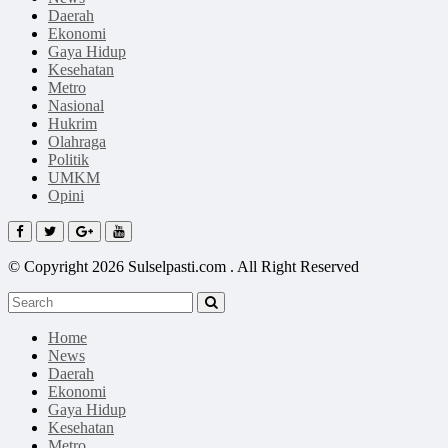
Daerah
Ekonomi
Gaya Hidup
Kesehatan
Metro
Nasional
Hukrim
Olahraga
Politik
UMKM
Opini
© Copyright 2026 Sulselpasti.com . All Right Reserved
Home
News
Daerah
Ekonomi
Gaya Hidup
Kesehatan
Metro