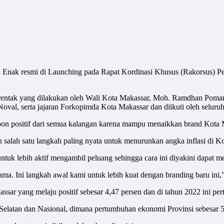
ak resmi di Launching pada Rapat Kordinasi Khusus (Rakorsus) Peme
serentak yang dilakukan oleh Wali Kota Makassar, Moh. Ramdhan Poma
l, serta jajaran Forkopimda Kota Makassar dan diikuti oleh seluruh
on positif dari semua kalangan karena mampu menaikkan brand Kota M
ah satu langkah paling nyata untuk menurunkan angka inflasi di Ko
uk lebih aktif mengambil peluang sehingga cara ini diyakini dapat 
ama. Ini langkah awal kami untuk lebih kuat dengan branding baru ini,
ar yang melaju positif sebesar 4,47 persen dan di tahun 2022 ini per
Selatan dan Nasional, dimana pertumbuhan ekonomi Provinsi sebesar 5