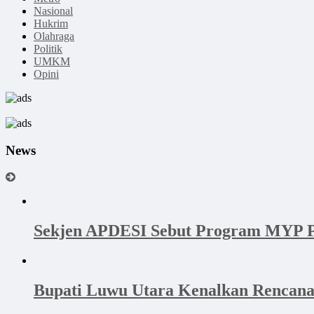
Nasional
Hukrim
Olahraga
Politik
UMKM
Opini
News
Sekjen APDESI Sebut Program MYP P
Bupati Luwu Utara Kenalkan Rencan