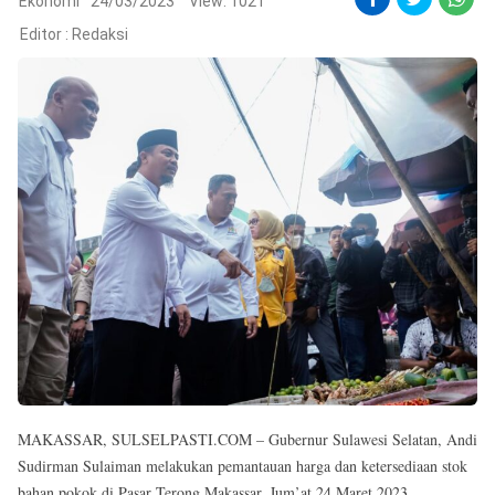
Reserved
Ekonomi
24/03/2023
View: 1021
Editor :
Redaksi
MAKASSAR, SULSELPASTI.COM – Gubernur Sulawesi Selatan, Andi
Sudirman Sulaiman melakukan pemantauan harga dan ketersediaan stok
bahan pokok di Pasar Terong Makassar, Jum’at 24 Maret 2023.