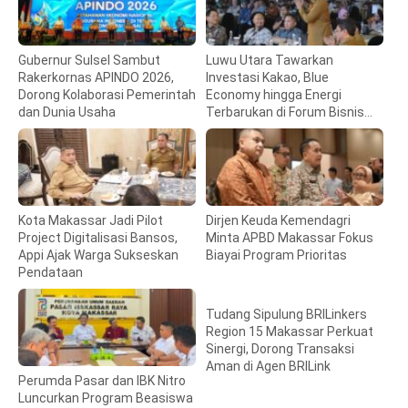
Gubernur Sulsel Sambut
Luwu Utara Tawarkan
Rakerkornas APINDO 2026,
Investasi Kakao, Blue
Dorong Kolaborasi Pemerintah
Economy hingga Energi
dan Dunia Usaha
Terbarukan di Forum Bisnis
Makassar
Kota Makassar Jadi Pilot
Dirjen Keuda Kemendagri
Project Digitalisasi Bansos,
Minta APBD Makassar Fokus
Appi Ajak Warga Sukseskan
Biayai Program Prioritas
Pendataan
Tudang Sipulung BRILinkers
Region 15 Makassar Perkuat
Sinergi, Dorong Transaksi
Aman di Agen BRILink
Perumda Pasar dan IBK Nitro
Luncurkan Program Beasiswa