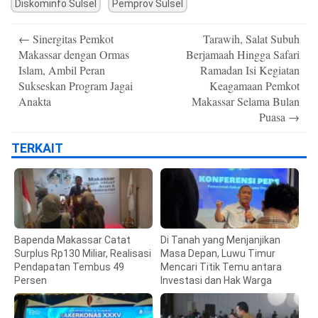
Diskominfo Sulsel
Pemprov Sulsel
Post
←
Sinergitas Pemkot
Tarawih, Salat Subuh
navigation
Makassar dengan Ormas
Berjamaah Hingga Safari
Islam, Ambil Peran
Ramadan Isi Kegiatan
Sukseskan Program Jagai
Keagamaan Pemkot
Anakta
Makassar Selama Bulan
Puasa
→
TERKAIT
Bapenda Makassar Catat
Di Tanah yang Menjanjikan
Surplus Rp130 Miliar, Realisasi
Masa Depan, Luwu Timur
Pendapatan Tembus 49
Mencari Titik Temu antara
Persen
Investasi dan Hak Warga