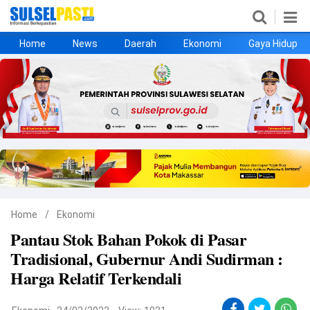
Home
News
Daerah
Ekonomi
Gaya Hidup
Home
News
Daerah
Ekonomi
Gaya Hidup
Kesehatan
Metro
Nasional
Hukrim
Olahraga
Politik
UMKM
Opini
Home
/
Ekonomi
Pantau Stok Bahan Pokok di Pasar
©
Tradisional, Gubernur Andi Sudirman :
Copyright
2026
Harga Relatif Terkendali
Sulselpasti.com
.
All
Right