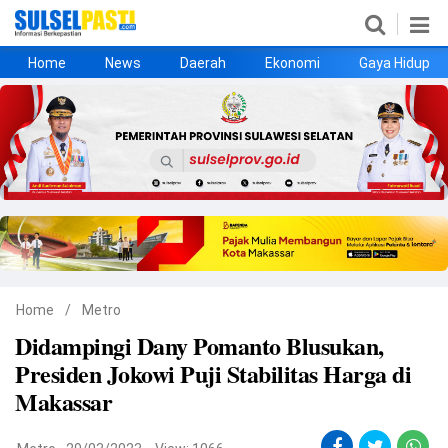
Home
News
Daerah
Ekonomi
Gaya Hidup
Home
News
Daerah
Ekonomi
Gaya Hidup
Kesehatan
Metro
Nasional
Hukrim
Olahraga
Politik
UMKM
Opini
Home
/
Metro
Didampingi Dany Pomanto Blusukan,
©
Presiden Jokowi Puji Stabilitas Harga di
Copyright
2026
Makassar
Sulselpasti.com
.
All
Right