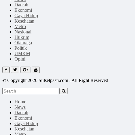
Daerah
Ekonomi
Gaya Hidup
Kesehatan
Metro
Nasional
Hukrim
Olahraga
Politik
UMKM
Opini
© Copyright 2026 Sulselpasti.com . All Right Reserved
Home
News
Daerah
Ekonomi
Gaya Hidup
Kesehatan
Metro