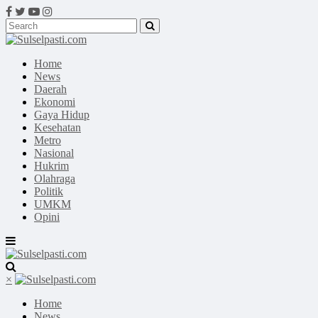
Home
News
Daerah
Ekonomi
Gaya Hidup
Kesehatan
Metro
Nasional
Hukrim
Olahraga
Politik
UMKM
Opini
×
Home
News