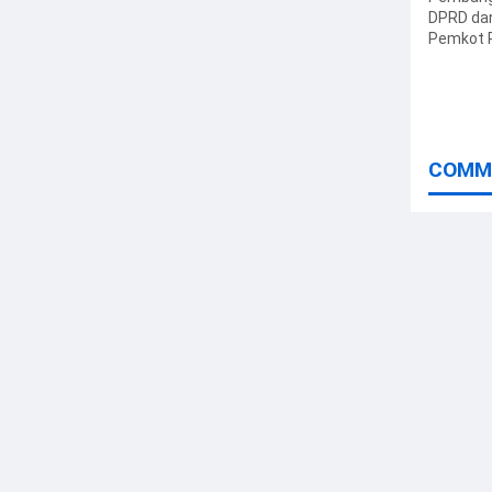
DPRD da
Pemkot 
Gelar Pa
Penyera
PPAS 20
COMM