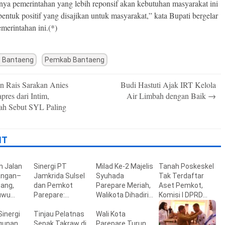
ya pemerintahan yang lebih reponsif akan kebutuhan masyarakat ini
entuk positif yang disajikan untuk masyarakat,” kata Bupati bergelar
merintahan ini.(*)
 Bantaeng
Pemkab Bantaeng
 Rais Sarakan Anies
Budi Hastuti Ajak IRT Kelola
n
apres dari Intim,
Air Limbah dengan Baik
→
lah Sebut SYL Paling
IT
n Jalan
Sinergi PT
Milad Ke-2 Majelis
Tanah Poskeskel
ngan–
Jamkrida Sulsel
Syuhada
Tak Terdaftar
ang,
dan Pemkot
Parepare Meriah,
Aset Pemkot,
uwu
Parepare:
Walikota Dihadiri
Komisi I DPRD
ak Warga
Perkuat Akses
dan Ribuan
Parepare Telusuri
Sinergi
Pembiayaan dan
Tinjau Pelatnas
Jemaah di Masjid
Wali Kota
Riwayat Lahan
ktur
unan,
Ekosistem UMKM
Sepak Takraw di
Al Manar
Parepare Turun