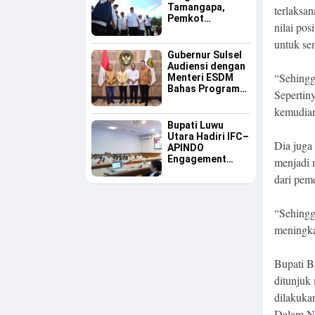
Tamangapa,
terlaksa
Pemkot
nilai po
Makassar Dinilai
Serius Benahi
untuk se
Sampah
Gubernur Sulsel
Audiensi dengan
“Sehingg
Menteri ESDM
Bahas Program
Sepertin
Listrik Desa dan
kemudian
Kebutuhan BBM
Kepulauan
Bupati Luwu
Utara Hadiri IFC–
Dia juga
APINDO
Engagement
menjadi 
Meeting, Dorong
dari peme
Investasi dan
Tegaskan
Pentingnya
“Sehingg
Konsistensi
Bangun Ekonomi
meningka
Daerah
Bupati B
ditunjuk
dilakukan
Dalam Ne