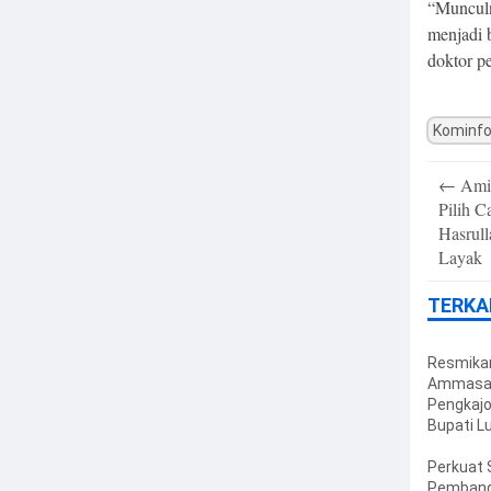
“Munculn
menjadi b
doktor pe
Kominfo
Post
←
Amin
navigatio
Pilih C
Hasrul
Layak
TERKA
Resmika
Ammasa
Pengkajo
Bupati L
Utara Aj
Rawat
Perkuat 
Infrastru
Pembang