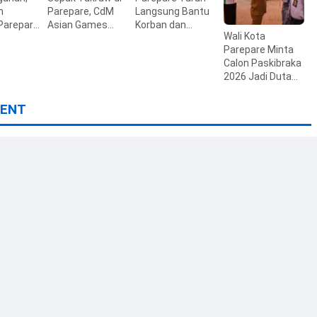
n
Parepare, CdM
Langsung Bantu
Parepare
Asian Games
Korban dan
Wali Kota
ripurna
2026 Pastikan
Imbau Warga
Parepare Minta
han KUA-
Kesiapan Atlet
Waspada
Calon Paskibraka
27
2026 Jadi Duta
Karakter dan
Calon Pemimpin
ENT
Masa Depan