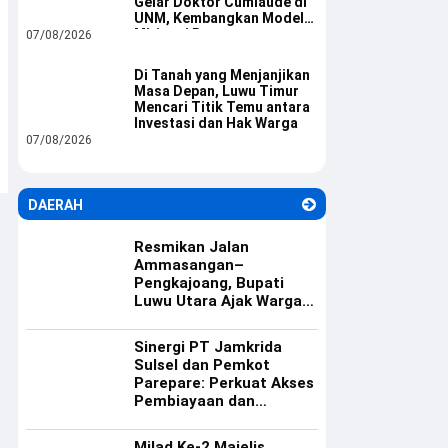
Gelar Doktor Cumlaude di
UNM, Kembangkan Model
Mitigasi Bencana
07/08/2026
Di Tanah yang Menjanjikan
Masa Depan, Luwu Timur
Mencari Titik Temu antara
Investasi dan Hak Warga
07/08/2026
DAERAH
Resmikan Jalan
Ammasangan–
Pengkajoang, Bupati
Luwu Utara Ajak Warga
Rawat Infrastruktur
Sinergi PT Jamkrida
Sulsel dan Pemkot
Parepare: Perkuat Akses
Pembiayaan dan
Ekosistem UMKM
Milad Ke-2 Majelis