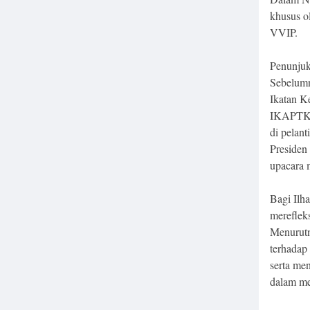
khusus o
VVIP.
Penunjuk
Sebelumn
Ikatan K
IKAPTK) 
di pelan
Presiden 
upacara 
Bagi Ilh
mereflek
Menurutn
terhadap
serta me
dalam me