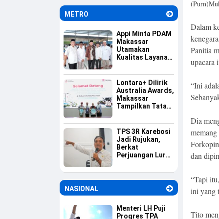
(Purn)Muh
Informasi
METRO
Dalam ke
Appi Minta PDAM
kenegara
Makassar
Panitia 
Utamakan
Kualitas Layanan
upacara i
dan Jaga
Likuiditas
Perusahaan
Lontara+ Dilirik
“Ini adal
Australia Awards,
Sebanyak 
Makassar
Tampilkan Tata
Kelola
Dia meng
Pemerintahan
Berbasis Digital
memang t
TPS 3R Karebosi
Jadi Rujukan,
Forkopimd
Berkat
dan dipi
Perjuangan Lurah
Baru Membangun
Budaya Pilah
“Tapi itu
Sampah
NASIONAL
ini yang 
Menteri LH Puji
Tito men
Progres TPA