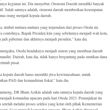
nanya kegiatan ini. Dia menyebut, Otonomi Daerah memiliki banyak
sitif. Salah satunya adalah, otonomi daerah memberikan kesempatan
mua orang menjadi kepala daerah.
a, timbul mutiara-mutiara yang terpendam dari proses Otoda ini.
ya contohnya, Bapak Presiden kita yang sebelumya menjadi wali kota,
 jadi gubernur dan akhirnya menjadi presiden,” kata dia.
 mengaku, Otoda hendaknya menjadi sistem yang membuat daerah
mandiri. Daerah, kata dia, tidak hanya bergantung pada suntikan dana
rintah pusat.
a kepala daerah harus memiliki jiwa kewirausahaan, untuk
tkan PAD dan kemandirian fiskal,” kata dia.
antaeng, DR Ilham Azikin adalah satu-satunya kepala daerah yang
 menjadi komandan upacara pada hari Otoda 2023. Penunjukan itu
 setelah melalui proses seleksi yang ketat oleh pihak Kementerian
geri. Usai menjadi komandan upacara, Ilham Azikin dipanggil