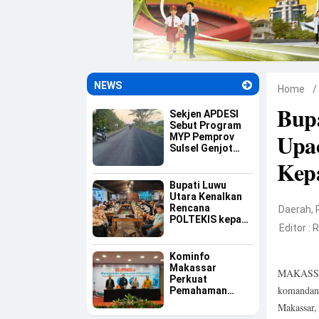
NEWS
Home
/
Bup
Sekjen APDESI
Sebut Program
Upac
MYP Pemprov
Sulsel Genjot
Ekonomi Desa
Kepa
Bupati Luwu
Utara Kenalkan
Rencana
Daerah
,
POLTEKIS kepada
Editor :
R
Mahasiswa Luwu
Raya di
Yogyakarta
Kominfo
Makassar
MAKASSAR
Perkuat
komandan 
Pemahaman
Aparatur tentang
Makassar,
Keamanan