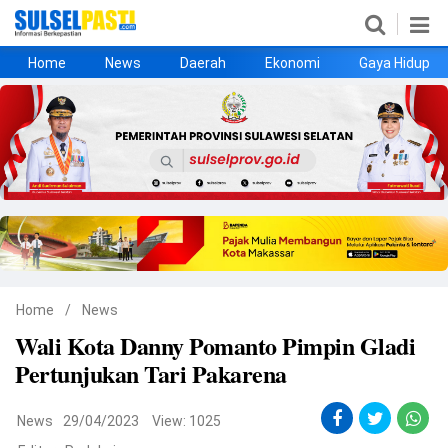
Home
News
Daerah
Ekonomi
Gaya Hidup
Home
News
Daerah
Ekonomi
Gaya Hidup
Kesehatan
Metro
Nasional
Hukrim
Olahraga
Politik
UMKM
Opini
Home
/
News
Wali Kota Danny Pomanto Pimpin Gladi
©
Pertunjukan Tari Pakarena
Copyright
2026
Sulselpasti.com
.
All
News
29/04/2023
View: 1025
Right