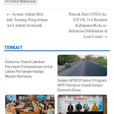
Protokol Makassar
Post
←
Ayman Adnan Beri
Puncak Hari OTDA ke-
navigation
Info Tentang Pengelolaan
XXVII, 514 Bendera
Air Limbah Domestik
Kabupaten/Kota se-
Indonesia Dikibarkan di
Laut Losari
→
TERKAIT
Gubernur Sulsel Lakukan
Percepat Pompanisasi untuk
Lahan Pertanian Hadapi
Musim Kemarau
Sekjen APDESI Sebut Program
MYP Pemprov Sulsel Genjot
Ekonomi Desa