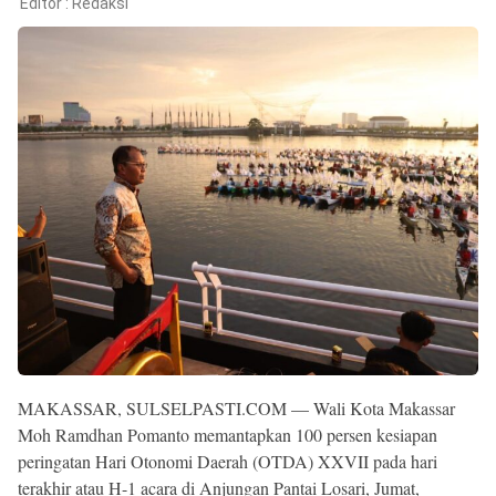
Reserved
Editor :
Redaksi
MAKASSAR, SULSELPASTI.COM — Wali Kota Makassar
Moh Ramdhan Pomanto memantapkan 100 persen kesiapan
peringatan Hari Otonomi Daerah (OTDA) XXVII pada hari
terakhir atau H-1 acara di Anjungan Pantai Losari, Jumat,