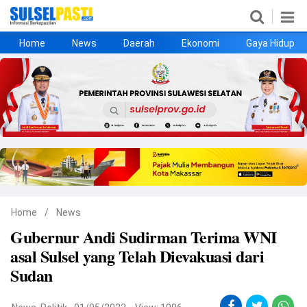
Home
News
Daerah
Ekonomi
Gaya Hidup
Home
News
Daerah
Ekonomi
Gaya Hidup
Kesehatan
Metro
Nasional
Hukrim
Olahraga
Politik
UMKM
Opini
Home
/
News
Gubernur Andi Sudirman Terima WNI
©
asal Sulsel yang Telah Dievakuasi dari
Copyright
2026
Sudan
Sulselpasti.com
.
All
Right