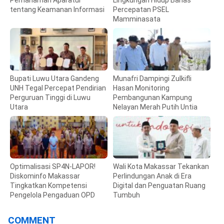
Pemahaman Aparatur
Lingkungan Hidup Bahas
tentang Keamanan Informasi
Percepatan PSEL
Mamminasata
Bupati Luwu Utara Gandeng
Munafri Dampingi Zulkifli
UNH Tegal Percepat Pendirian
Hasan Monitoring
Perguruan Tinggi di Luwu
Pembangunan Kampung
Utara
Nelayan Merah Putih Untia
Optimalisasi SP4N-LAPOR!
Wali Kota Makassar Tekankan
Diskominfo Makassar
Perlindungan Anak di Era
Tingkatkan Kompetensi
Digital dan Penguatan Ruang
Pengelola Pengaduan OPD
Tumbuh
COMMENT