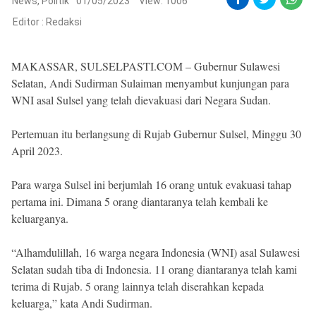
Reserved
News
,
Politik
01/05/2023
View: 1006
Editor :
Redaksi
MAKASSAR, SULSELPASTI.COM – Gubernur Sulawesi
Selatan, Andi Sudirman Sulaiman menyambut kunjungan para
WNI asal Sulsel yang telah dievakuasi dari Negara Sudan.
Pertemuan itu berlangsung di Rujab Gubernur Sulsel, Minggu 30
April 2023.
Para warga Sulsel ini berjumlah 16 orang untuk evakuasi tahap
pertama ini. Dimana 5 orang diantaranya telah kembali ke
keluarganya.
“Alhamdulillah, 16 warga negara Indonesia (WNI) asal Sulawesi
Selatan sudah tiba di Indonesia. 11 orang diantaranya telah kami
terima di Rujab. 5 orang lainnya telah diserahkan kepada
keluarga,” kata Andi Sudirman.