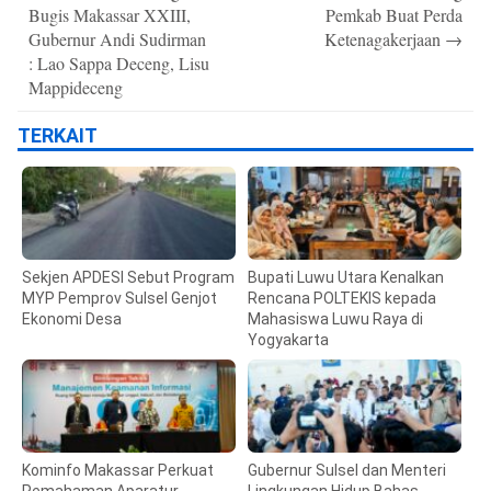
Bugis Makassar XXIII,
Pemkab Buat Perda
Gubernur Andi Sudirman
Ketenagakerjaan
→
: Lao Sappa Deceng, Lisu
Mappideceng
TERKAIT
Sekjen APDESI Sebut Program
Bupati Luwu Utara Kenalkan
MYP Pemprov Sulsel Genjot
Rencana POLTEKIS kepada
Ekonomi Desa
Mahasiswa Luwu Raya di
Yogyakarta
Kominfo Makassar Perkuat
Gubernur Sulsel dan Menteri