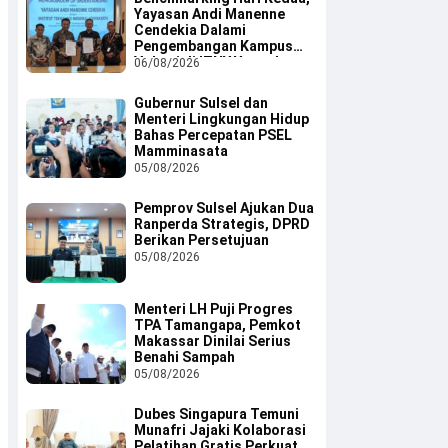
Yayasan Andi Manenne
Cendekia Dalami
Pengembangan Kampus
Vokasi di ITNY Yogyakarta
06/08/2026
Gubernur Sulsel dan
Menteri Lingkungan Hidup
Bahas Percepatan PSEL
Mamminasata
05/08/2026
Pemprov Sulsel Ajukan Dua
Ranperda Strategis, DPRD
Berikan Persetujuan
05/08/2026
Menteri LH Puji Progres
TPA Tamangapa, Pemkot
Makassar Dinilai Serius
Benahi Sampah
05/08/2026
Dubes Singapura Temuni
Munafri Jajaki Kolaborasi
Pelatihan Gratis Perkuat