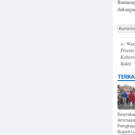
Bantaeng
dukungan
Kominfo
Post
←
Warg
navigatio
Pererat
Kebers
Bakti
TERKA
Resmika
Ammasa
Pengkajo
Bupati L