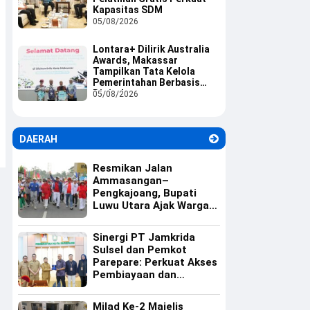
Kapasitas SDM
05/08/2026
Lontara+ Dilirik Australia
Awards, Makassar
Tampilkan Tata Kelola
Pemerintahan Berbasis
Digital
05/08/2026
DAERAH
Resmikan Jalan
Ammasangan–
Pengkajoang, Bupati
Luwu Utara Ajak Warga
Rawat Infrastruktur
Sinergi PT Jamkrida
Sulsel dan Pemkot
Parepare: Perkuat Akses
Pembiayaan dan
Ekosistem UMKM
Milad Ke-2 Majelis