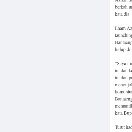
berkah u
kata dia.
Ilham Az
launching
Bantaeng 
hidup di
“Saya mem
ini dan 
ini dan p
menonjol
komunitas
Bantaeng
memantik
kata Bupa
Turut ha