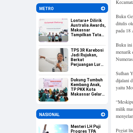
Kecamata
Untia
METRO
Buku Gem
Lontara+ Dilirik
ditulis 
Australia Awards,
pada 18 
Makassar
Tampilkan Tata
Kelola
Buku ini
Pemerintahan
Berbasis Digital
TPS 3R Karebosi
menarik d
Jadi Rujukan,
Numerasi
Berkat
Perjuangan Lurah
Baru Membangun
Sulhan Y
Budaya Pilah
Sampah
dijalani 
Dukung Tumbuh
Kembang Anak,
yaitu Mo
TP PKK Kota
Makassar Gelar
Edukasi ASI
“Meskipu
Eksklusif
milik ma
NASIONAL
menyelam
Menteri LH Puji
Pegiat l
Progres TPA