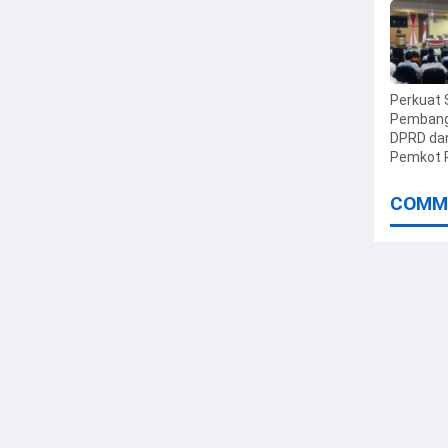
Utara Aj
Rawat
Infrastru
Perkuat 
Pembang
DPRD da
Pemkot 
Gelar Pa
Penyera
COMM
PPAS 20