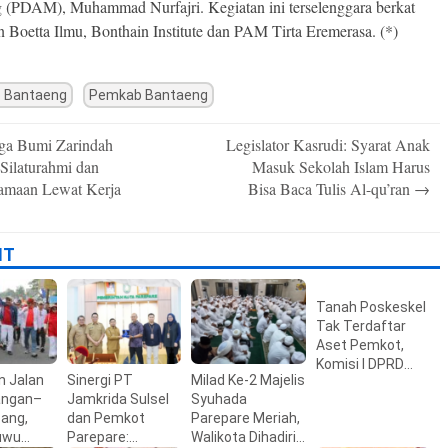
 (PDAM), Muhammad Nurfajri. Kegiatan ini terselenggara berkat
 Boetta Ilmu, Bonthain Institute dan PAM Tirta Eremerasa. (*)
 Bantaeng
Pemkab Bantaeng
a Bumi Zarindah
Legislator Kasrudi: Syarat Anak
n
 Silaturahmi dan
Masuk Sekolah Islam Harus
amaan Lewat Kerja
Bisa Baca Tulis Al-qu’ran
→
IT
Tanah Poskeskel
Tak Terdaftar
Aset Pemkot,
Komisi I DPRD
n Jalan
Sinergi PT
Milad Ke-2 Majelis
Parepare Telusuri
ngan–
Jamkrida Sulsel
Syuhada
Riwayat Lahan
ang,
dan Pemkot
Parepare Meriah,
uwu
Parepare:
Walikota Dihadiri