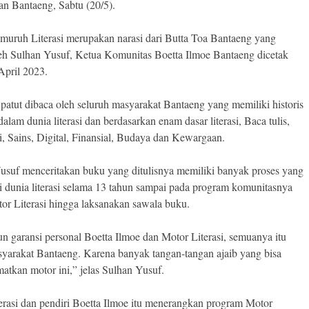
n Bantaeng, Sabtu (20/5).
uruh Literasi merupakan narasi dari Butta Toa Bantaeng yang
oleh Sulhan Yusuf, Ketua Komunitas Boetta Ilmoe Bantaeng dicetak
April 2023.
 patut dibaca oleh seluruh masyarakat Bantaeng yang memiliki historis
alam dunia literasi dan berdasarkan enam dasar literasi, Baca tulis,
, Sains, Digital, Finansial, Budaya dan Kewargaan.
usuf menceritakan buku yang ditulisnya memiliki banyak proses yang
di dunia literasi selama 13 tahun sampai pada program komunitasnya
tor Literasi hingga laksanakan sawala buku.
n garansi personal Boetta Ilmoe dan Motor Literasi, semuanya itu
syarakat Bantaeng. Karena banyak tangan-tangan ajaib yang bisa
atkan motor ini,” jelas Sulhan Yusuf.
iterasi dan pendiri Boetta Ilmoe itu menerangkan program Motor