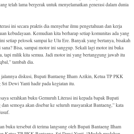
 yang telah lama bergerak untuk menyelamatkan generasi dalam dunia
terasi ini secara praktis dia menyebar ilmu pengetahuan dan kerja
uan kebudayaan. Kemudian kita berharap setiap komunitas ada yang
 ini setiap pelosok sampai ke Ulu Ere. Banyak yang bertanya, bisakah
 sana? Bisa, sampai motor ini sanggup. Sekali lagi motor ini buka
a, tapi milik kita semua. Jadi motor ini yang bertanggung jawab itu
qbal,” tambah dia.
 jalannya diskusi, Bupati Bantaeng Ilham Azikin, Ketua TP PKK
Sri Dewi Yanti hadir pada kegiatan itu.
i saya serahkan buku Gemuruh Literasi ini kepada bapak Bupati
 dan semoga akan disebar ke seluruh masyarakat Bantaeng,” kata
usuf.
an buku tersebut di terima langsung oleh Bupati Bantaeng Ilham
an Ketua TP PKK Bantaeng, Sri Dewi Yanti. “Mudah mudahan