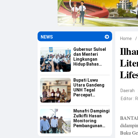
NEWS
Home
/
Ilh
Gubernur Sulsel
dan Menteri
Lite
Lingkungan
Hidup Bahas
Percepatan PSEL
Life
Mamminasata
Bupati Luwu
Utara Gandeng
UNH Tegal
Daerah
Percepat
Editor :
R
Pendirian
Perguruan Tinggi
di Luwu Utara
Munafri Dampingi
Zulkifli Hasan
BANTAEN
Monitoring
didampin
Pembangunan
Kampung Nelayan
Buku Gem
Merah Putih