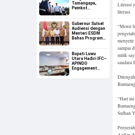
Tamangapa,
Literasi
Pemkot
literasi.
Makassar Dinilai
Serius Benahi
Sampah
Gubernur Sulsel
“Motor li
Audiensi dengan
pengetah
Menteri ESDM
Bahas Program
menyetir
Listrik Desa dan
sampai di
Kebutuhan BBM
Kepulauan
Bupati Luwu
milik say
Utara Hadiri IFC–
saudara I
APINDO
Engagement
Meeting, Dorong
Ditengah
Investasi dan
Tegaskan
Bantaeng 
Pentingnya
Konsistensi
Bangun Ekonomi
“Hari in
Daerah
Bantaeng
Sulhan Y
Penyerah
Azikin d