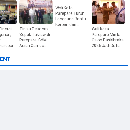
ak Warga
Perkuat Akses
dan Ribuan
Pembiayaan dan
Jemaah di Masjid
Wali Kota
ktur
Ekosistem UMKM
Al Manar
Parepare Turun
Langsung Bantu
Korban dan
Sinergi
Tinjau Pelatnas
Wali Kota
Imbau Warga
unan,
Sepak Takraw di
Parepare Minta
Waspada
n
Parepare, CdM
Calon Paskibraka
Parepare
Asian Games
2026 Jadi Duta
ripurna
2026 Pastikan
Karakter dan
han KUA-
Kesiapan Atlet
Calon Pemimpin
ENT
27
Masa Depan