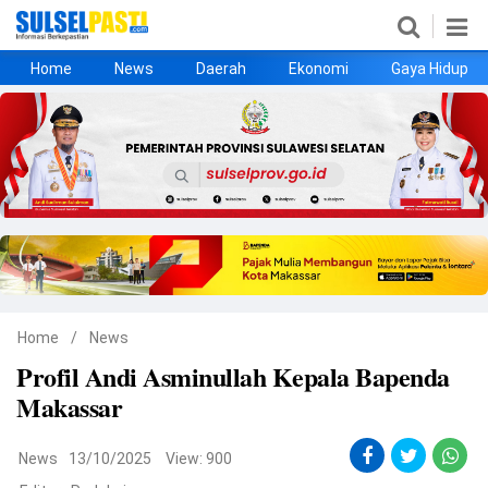
Home
News
Daerah
Ekonomi
Gaya Hidup
Home
News
Daerah
Ekonomi
Gaya Hidup
Kesehatan
Metro
Nasional
Hukrim
Olahraga
Politik
UMKM
Opini
Home
/
News
Profil Andi Asminullah Kepala Bapenda
©
Makassar
Copyright
2026
Sulselpasti.com
.
All
News
13/10/2025
View: 900
Right