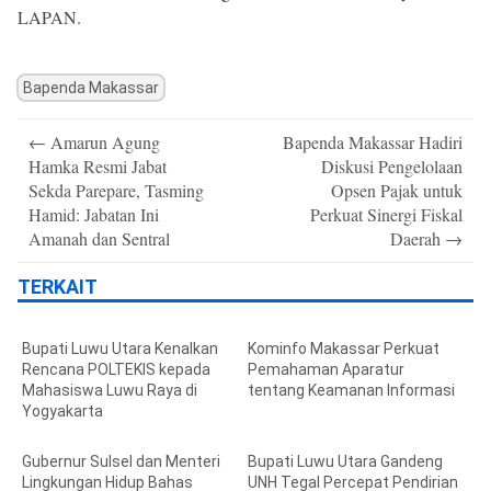
LAPAN.
Bapenda Makassar
Post
←
Amarun Agung
Bapenda Makassar Hadiri
navigation
Hamka Resmi Jabat
Diskusi Pengelolaan
Sekda Parepare, Tasming
Opsen Pajak untuk
Hamid: Jabatan Ini
Perkuat Sinergi Fiskal
Amanah dan Sentral
Daerah
→
TERKAIT
Bupati Luwu Utara Kenalkan
Kominfo Makassar Perkuat
Rencana POLTEKIS kepada
Pemahaman Aparatur
Mahasiswa Luwu Raya di
tentang Keamanan Informasi
Yogyakarta
Gubernur Sulsel dan Menteri
Bupati Luwu Utara Gandeng
Lingkungan Hidup Bahas
UNH Tegal Percepat Pendirian