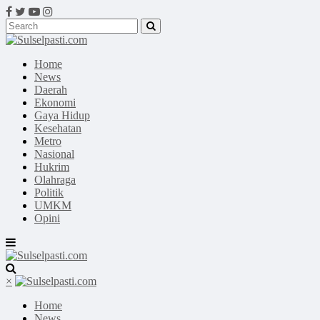
Home
News
Daerah
Ekonomi
Gaya Hidup
Kesehatan
Metro
Nasional
Hukrim
Olahraga
Politik
UMKM
Opini
×
Home
News