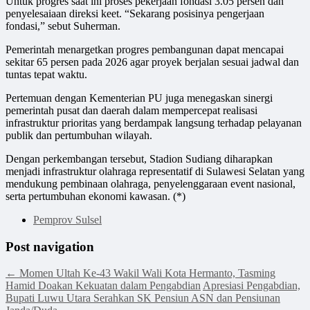
Untuk progres saat ini proses pekerjaan fondasi 3.05 persen dan
penyelesaiaan direksi keet. “Sekarang posisinya pengerjaan
fondasi,” sebut Suherman.
Pemerintah menargetkan progres pembangunan dapat mencapai
sekitar 65 persen pada 2026 agar proyek berjalan sesuai jadwal dan
tuntas tepat waktu.
Pertemuan dengan Kementerian PU juga menegaskan sinergi
pemerintah pusat dan daerah dalam mempercepat realisasi
infrastruktur prioritas yang berdampak langsung terhadap pelayanan
publik dan pertumbuhan wilayah.
Dengan perkembangan tersebut, Stadion Sudiang diharapkan
menjadi infrastruktur olahraga representatif di Sulawesi Selatan yang
mendukung pembinaan olahraga, penyelenggaraan event nasional,
serta pertumbuhan ekonomi kawasan. (*)
Pemprov Sulsel
Post navigation
←
Momen Ultah Ke-43 Wakil Wali Kota Hermanto, Tasming
Hamid Doakan Kekuatan dalam Pengabdian
Apresiasi Pengabdian,
Bupati Luwu Utara Serahkan SK Pensiun ASN dan Pensiunan