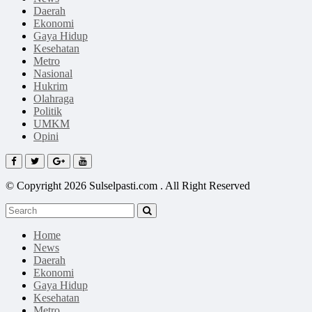
Daerah
Ekonomi
Gaya Hidup
Kesehatan
Metro
Nasional
Hukrim
Olahraga
Politik
UMKM
Opini
© Copyright 2026 Sulselpasti.com . All Right Reserved
Home
News
Daerah
Ekonomi
Gaya Hidup
Kesehatan
Metro