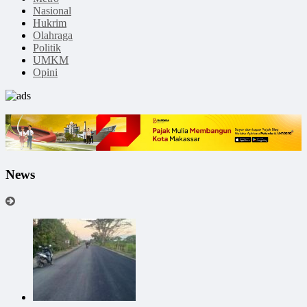
Nasional
Hukrim
Olahraga
Politik
UMKM
Opini
News