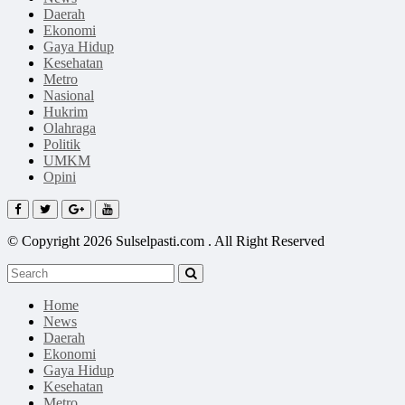
Daerah
Ekonomi
Gaya Hidup
Kesehatan
Metro
Nasional
Hukrim
Olahraga
Politik
UMKM
Opini
© Copyright 2026 Sulselpasti.com . All Right Reserved
Home
News
Daerah
Ekonomi
Gaya Hidup
Kesehatan
Metro