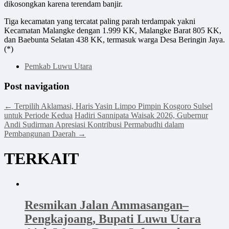
dikosongkan karena terendam banjir.
Tiga kecamatan yang tercatat paling parah terdampak yakni
Kecamatan Malangke dengan 1.999 KK, Malangke Barat 805 KK,
dan Baebunta Selatan 438 KK, termasuk warga Desa Beringin Jaya.
(*)
Pemkab Luwu Utara
Post navigation
←
Terpilih Aklamasi, Haris Yasin Limpo Pimpin Kosgoro Sulsel
untuk Periode Kedua
Hadiri Sannipata Waisak 2026, Gubernur
Andi Sudirman Apresiasi Kontribusi Permabudhi dalam
Pembangunan Daerah
→
TERKAIT
Resmikan Jalan Ammasangan–
Pengkajoang, Bupati Luwu Utara