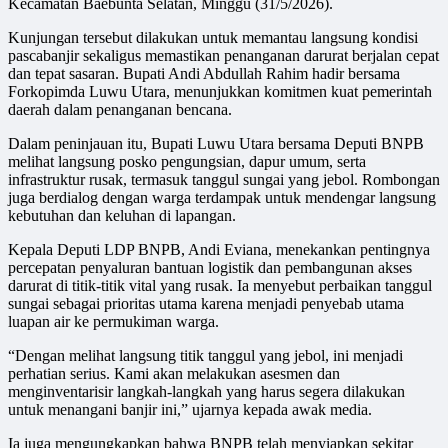
Kecamatan Baebunta Selatan, Minggu (31/5/2026).
Kunjungan tersebut dilakukan untuk memantau langsung kondisi
pascabanjir sekaligus memastikan penanganan darurat berjalan cepat
dan tepat sasaran. Bupati Andi Abdullah Rahim hadir bersama
Forkopimda Luwu Utara, menunjukkan komitmen kuat pemerintah
daerah dalam penanganan bencana.
Dalam peninjauan itu, Bupati Luwu Utara bersama Deputi BNPB
melihat langsung posko pengungsian, dapur umum, serta
infrastruktur rusak, termasuk tanggul sungai yang jebol. Rombongan
juga berdialog dengan warga terdampak untuk mendengar langsung
kebutuhan dan keluhan di lapangan.
Kepala Deputi LDP BNPB, Andi Eviana, menekankan pentingnya
percepatan penyaluran bantuan logistik dan pembangunan akses
darurat di titik-titik vital yang rusak. Ia menyebut perbaikan tanggul
sungai sebagai prioritas utama karena menjadi penyebab utama
luapan air ke permukiman warga.
“Dengan melihat langsung titik tanggul yang jebol, ini menjadi
perhatian serius. Kami akan melakukan asesmen dan
menginventarisir langkah-langkah yang harus segera dilakukan
untuk menangani banjir ini,” ujarnya kepada awak media.
Ia juga mengungkapkan bahwa BNPB telah menyiapkan sekitar