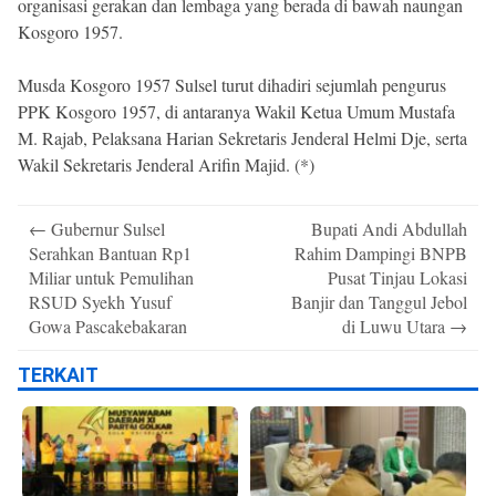
organisasi gerakan dan lembaga yang berada di bawah naungan
Kosgoro 1957.
Musda Kosgoro 1957 Sulsel turut dihadiri sejumlah pengurus
PPK Kosgoro 1957, di antaranya Wakil Ketua Umum Mustafa
M. Rajab, Pelaksana Harian Sekretaris Jenderal Helmi Dje, serta
Wakil Sekretaris Jenderal Arifin Majid. (*)
Post
←
Gubernur Sulsel
Bupati Andi Abdullah
navigation
Serahkan Bantuan Rp1
Rahim Dampingi BNPB
Miliar untuk Pemulihan
Pusat Tinjau Lokasi
RSUD Syekh Yusuf
Banjir dan Tanggul Jebol
Gowa Pascakebakaran
di Luwu Utara
→
TERKAIT