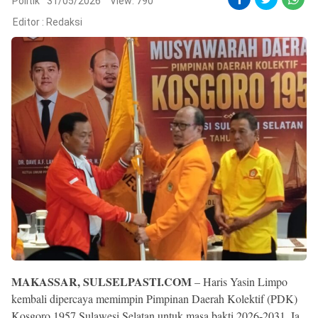
Reserved
Politik
31/05/2026
View: 790
Editor :
Redaksi
MAKASSAR, SULSELPASTI.COM
– Haris Yasin Limpo
kembali dipercaya memimpin Pimpinan Daerah Kolektif (PDK)
Kosgoro 1957 Sulawesi Selatan untuk masa bakti 2026-2031. Ia