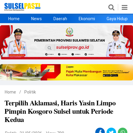
Home
News
Daerah
Ekonomi
Gaya Hidup
Home
News
Daerah
Ekonomi
Gaya Hidup
Kesehatan
Metro
Nasional
Hukrim
Olahraga
Politik
UMKM
Opini
Home
/
Politik
Terpilih Aklamasi, Haris Yasin Limpo
©
Pimpin Kosgoro Sulsel untuk Periode
Copyright
2026
Kedua
Sulselpasti.com
.
All
Right