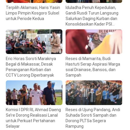
Terpilih Aklamasi, Haris Yasin
Iduladha Penuh Kepedulian,
Limpo Pimpin Kosgoro Sulsel
Gandi Rusdi Turun Langsung
untuk Periode Kedua
Salurkan Daging Kurban dan
Konsolidasikan Kader PSI
Sulsel
Eric Horas Soroti Maraknya
Reses di Mamarita, Budi
Begal di Makassar, Desak
Hastuti Serap Aspirasi Warga
Penanganan Korban dan
soal Drainase, Bansos, dan
CCTV Lorong Diperbanyak
Sampah
Komisi I DPR RI, Ahmad Daeng
Reses di Ujung Pandang, Andi
Se’re Dorong Realisasi Lanal
Suhada Soroti Sampah dan
untuk Perkuat Pertahanan
Dorong PLTSa Segera
Selayar
Rampung