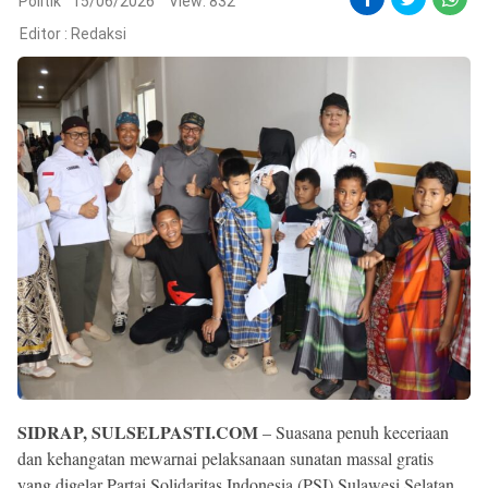
Reserved
Politik
15/06/2026
View: 832
Editor :
Redaksi
SIDRAP, SULSELPASTI.COM
– Suasana penuh keceriaan
dan kehangatan mewarnai pelaksanaan sunatan massal gratis
yang digelar Partai Solidaritas Indonesia (PSI) Sulawesi Selatan