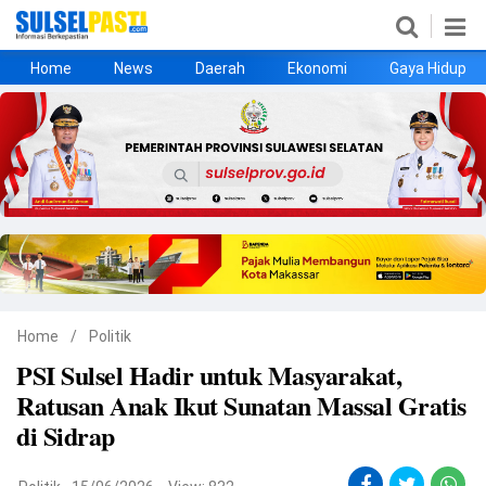
Home
News
Daerah
Ekonomi
Gaya Hidup
Home
News
Daerah
Ekonomi
Gaya Hidup
Kesehatan
Metro
Nasional
Hukrim
Olahraga
Politik
UMKM
Opini
Home
/
Politik
PSI Sulsel Hadir untuk Masyarakat,
©
Ratusan Anak Ikut Sunatan Massal Gratis
Copyright
2026
di Sidrap
Sulselpasti.com
.
All
Right