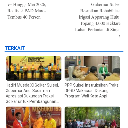
Post
←
Hingga Mei 2026,
Gubernur Sulsel
navigation
Realisasi PAD Maros
Resmikan Rehabilitasi
Tembus 40 Persen
Irigasi Apparang Hulu,
Topang 4.000 Hektare
Lahan Pertanian di Sinjai
→
TERKAIT
Hadiri Musda XI Golkar Sulsel,
PPP Sulsel Instruksikan Fraksi
Gubernur Andi Sudirman
DPRD Makassar Dukung
Apresiasi Dukungan Fraksi
Program Wali Kota Appi
Golkar untuk Pembangunan
Daerah