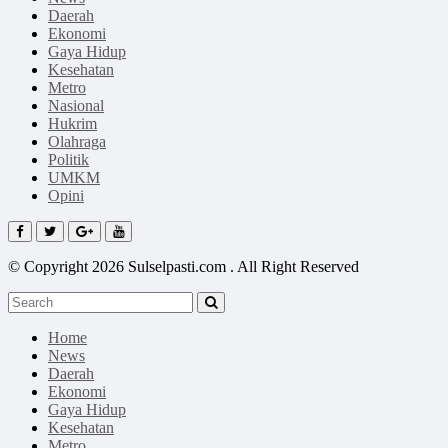
Daerah
Ekonomi
Gaya Hidup
Kesehatan
Metro
Nasional
Hukrim
Olahraga
Politik
UMKM
Opini
© Copyright 2026 Sulselpasti.com . All Right Reserved
Home
News
Daerah
Ekonomi
Gaya Hidup
Kesehatan
Metro