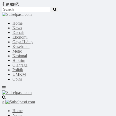
Home
News
Daerah
Ekonomi
Gaya Hidup
Kesehatan
Metro
Nasional
Hukrim
Olahraga
Politik
UMKM
Opini
×
Home
News