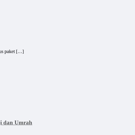
s paket […]
ji dan Umrah