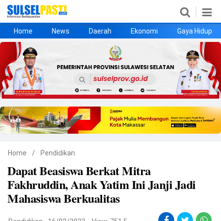
Home
News
Daerah
Ekonomi
Gaya Hidup
Home
News
Daerah
Ekonomi
Gaya Hidup
Kesehatan
Metro
Nasional
Hukrim
Olahraga
Politik
UMKM
Opini
Home
/
Pendidikan
Dapat Beasiswa Berkat Mitra
©
Fakhruddin, Anak Yatim Ini Janji Jadi
Copyright
2026
Mahasiswa Berkualitas
Sulselpasti.com
.
All
Right