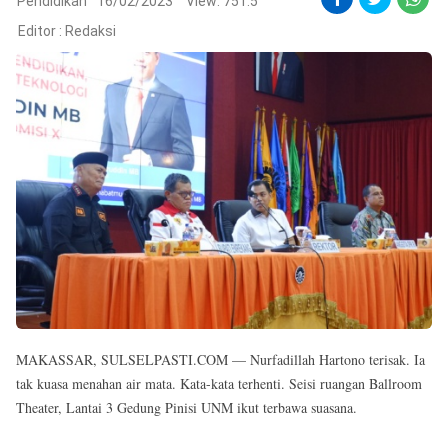
Reserved
Pendidikan
16/02/2023
View: 751.5
Editor :
Redaksi
MAKASSAR, SULSELPASTI.COM — Nurfadillah Hartono terisak. Ia
tak kuasa menahan air mata. Kata-kata terhenti. Seisi ruangan Ballroom
Theater, Lantai 3 Gedung Pinisi UNM ikut terbawa suasana.