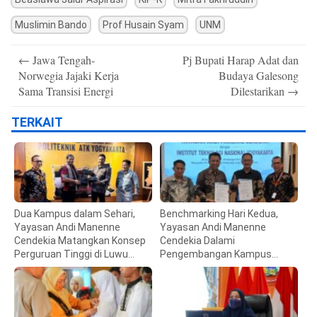
Muslimin Bando
Prof Husain Syam
UNM
Post
←
Jawa Tengah-
Pj Bupati Harap Adat dan
navigation
Norwegia Jajaki Kerja
Budaya Galesong
Sama Transisi Energi
Dilestarikan
→
TERKAIT
Dua Kampus dalam Sehari,
Benchmarking Hari Kedua,
Yayasan Andi Manenne
Yayasan Andi Manenne
Cendekia Matangkan Konsep
Cendekia Dalami
Perguruan Tinggi di Luwu
Pengembangan Kampus
Utara
Vokasi di ITNY Yogyakarta