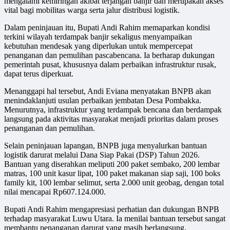
mengalami kemiringan akibat terjangan banjir dan merupakan akses
vital bagi mobilitas warga serta jalur distribusi logistik.
Dalam peninjauan itu, Bupati Andi Rahim memaparkan kondisi
terkini wilayah terdampak banjir sekaligus menyampaikan
kebutuhan mendesak yang diperlukan untuk mempercepat
penanganan dan pemulihan pascabencana. Ia berharap dukungan
pemerintah pusat, khususnya dalam perbaikan infrastruktur rusak,
dapat terus diperkuat.
Menanggapi hal tersebut, Andi Eviana menyatakan BNPB akan
menindaklanjuti usulan perbaikan jembatan Desa Pombakka.
Menurutnya, infrastruktur yang terdampak bencana dan berdampak
langsung pada aktivitas masyarakat menjadi prioritas dalam proses
penanganan dan pemulihan.
Selain peninjauan lapangan, BNPB juga menyalurkan bantuan
logistik darurat melalui Dana Siap Pakai (DSP) Tahun 2026.
Bantuan yang diserahkan meliputi 200 paket sembako, 200 lembar
matras, 100 unit kasur lipat, 100 paket makanan siap saji, 100 boks
family kit, 100 lembar selimut, serta 2.000 unit geobag, dengan total
nilai mencapai Rp607.124.000.
Bupati Andi Rahim mengapresiasi perhatian dan dukungan BNPB
terhadap masyarakat Luwu Utara. Ia menilai bantuan tersebut sangat
membantu penanganan darurat yang masih berlangsung.