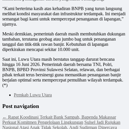
“Kami berterima kasih atas kehadiran BNPB yang turun langsung
melihat kondisi masyarakat dan infrastruktur terdampak. Ini menjadi
semangat bagi kami untuk mempercepat penanganan di lapangan,”
ujarnya.
Meski demikian, pemerintah daerah masih membutuhkan dukungan
tambahan, terutama geobag atau jumbo bag untuk penanganan
tanggul dan titik-titik rawan banjir. Kebutuhan di lapangan
diperkirakan mencapai sekitar 10.000 unit.
Saat ini, Luwu Utara masih berstatus tanggap darurat bencana
hingga 16 Juni 2026. Pemerintah daerah bersama TNI, Polri,
BNPB, BPBD Provinsi Sulawesi Selatan, relawan, dan berbagai
pihak terkait terus bersinergi guna memastikan penanganan banjir
berjalan optimal serta mempercepat pemulihan wilayah terdampak.
(*)
Pemkab Luwu Utara
Post navigation
←
Rapat Koodinasi Terkait Bank Sampah, Bapenda Makassar
Perkuat Komitmen Pengelolaan Lingkungan
Sulsel Jadi Rujukan
Nasional Atasi Anak Tidak Sekolah, Andi Sudirman Dipercaya