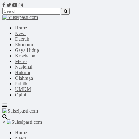
Home
News
Daerah
Ekonomi
Gaya Hidup
Kesehatan
Metro
Nasional
Hukrim
Olahraga
Politik
UMKM
Opini
×
Home
News