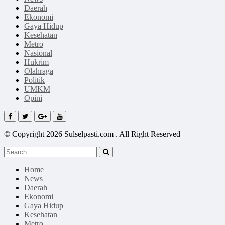
Daerah
Ekonomi
Gaya Hidup
Kesehatan
Metro
Nasional
Hukrim
Olahraga
Politik
UMKM
Opini
© Copyright 2026 Sulselpasti.com . All Right Reserved
Home
News
Daerah
Ekonomi
Gaya Hidup
Kesehatan
Metro