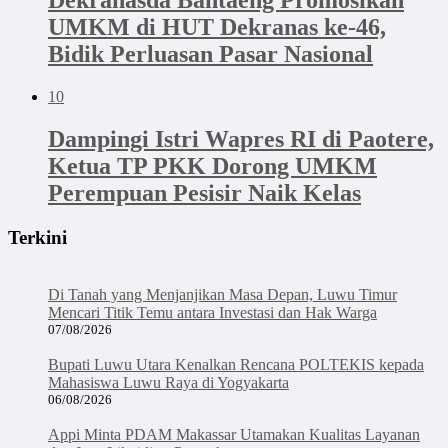
Dekranasda Bantaeng Promosikan
UMKM di HUT Dekranas ke-46,
Bidik Perluasan Pasar Nasional
10
Dampingi Istri Wapres RI di Paotere,
Ketua TP PKK Dorong UMKM
Perempuan Pesisir Naik Kelas
Terkini
Di Tanah yang Menjanjikan Masa Depan, Luwu Timur
Mencari Titik Temu antara Investasi dan Hak Warga
07/08/2026
Bupati Luwu Utara Kenalkan Rencana POLTEKIS kepada
Mahasiswa Luwu Raya di Yogyakarta
06/08/2026
Appi Minta PDAM Makassar Utamakan Kualitas Layanan